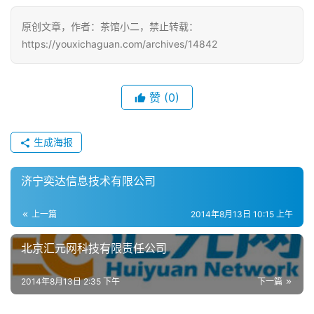
游
戏
原创文章，作者：茶馆小二，禁止转载：
https://youxichaguan.com/archives/14842
2
0
赞
(0)
2
5
第
生成海报
十
三
济宁奕达信息技术有限公司
届
金
上一篇
2014年8月13日 10:15 上午
茶
奖
北京汇元网科技有限责任公司
2014年8月13日 2:35 下午
下一篇
7