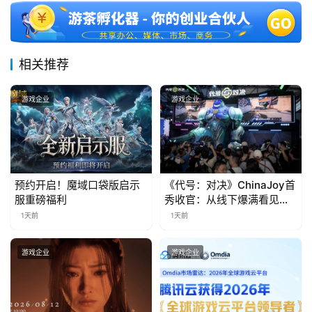
月
3
0
相关推荐
日
游戏企业
游戏企业
游
茶
对
接
预约开启！魔域口袋版启示
《代号：对决》ChinaJoy首
服重磅福利
秀收官：从线下爆满看见玩
会
家的真实期待
1天前
1天前
上
游戏企业
游戏企业
海
站