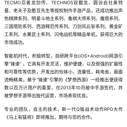
TECMO忍者龙剑传、TECHNOS双截龙、圆谷会社奥特
游
曼、老夫子及憨豆先生等授权制作手游产品，还成功推出声
戏
色棋牌系列、明星斗地主系列、象棋大师系列、魔塔系列、
业
三国塔防系列、西游释厄传系列、刀剑风云斩系列、黄金矿
界
工系列、水果武士系列、闪电战机等精品单机，获得巨大的
市场成功。
手
机
智能机时代，积极转型，自研跨平台(iOS+Android)网游引
游
擎“锋速” ，它具有开发灵活，维护便捷，以及很强的扩展性
戏
和可靠性等优势，开发出的包体小，流量低，耗电省，画面
流畅精美，基于“锋速”引擎的《梦想西游》一经推出便获得
单
数以百万计用户的喜爱，在2013年10月被中手游签约，并
机
游
被梦想手游带出独代运营，市场表现优良。
戏
专业的团队，自主的技术，新一代Q版战术动作RPG大作
《马上有猛将》即将推出，期待与您的合作。
休
闲