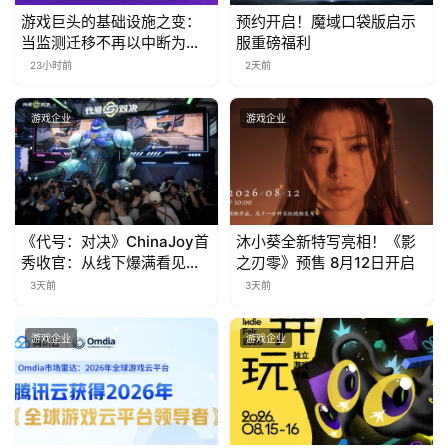
游戏巨头的基础设施之变：
预约开启！魔域口袋版启示
游
当监测迁移不再以中断为代
服重磅福利
价
23小时前
2天前
茶
对
游戏企业
游戏企业
接
会
上
《代号：对决》ChinaJoy首
沐小葵全新特写亮相！《影
海
秀收官：从线下爆满看见玩
之刃零》预售 8月12日开启
家的真实期待
站
3天前
3天前
游戏企业
游戏企业
中
文
(
中