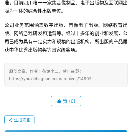
准，目前四川唯一一家集音像制品、电子出版物及互联网出
版为一体的综合性出版单位。 
手
机
公司业务范围涵盖数字出版、音像电子出版、网络教育出
游
戏
版、网络游戏研发和运营等。经过十多年的创业和发展，公
司已成为具有一定实力和规模的出版机构，所出版的产品屡
单
获中华优秀出版物奖等国家级奖项。
机
游
戏
原创文章，作者：茶馆小二，禁止转载：
https://youxichaguan.com/archives/14802
休
闲
游
赞
(0)
戏
生成海报
2
0