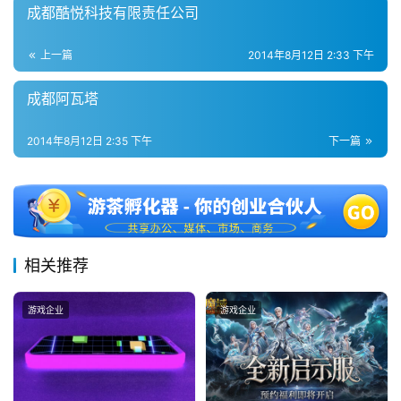
成都酷悦科技有限责任公司
2
5
上一篇
2014年8月12日 2:33 下午
第
十
成都阿瓦塔
三
届
2014年8月12日 2:35 下午
下一篇
金
茶
奖
相关推荐
7
月
游戏企业
游戏企业
3
0
日