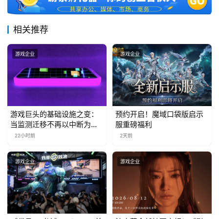
届
金
相关推荐
茶
奖
游戏企业
游戏企业
7
月
游戏巨头的基础设施之变：
预约开启！魔域口袋版启示
当监测迁移不再以中断为代
服重磅福利
3
价
22小时前
2天前
0
日
游戏企业
游戏企业
游
茶
对