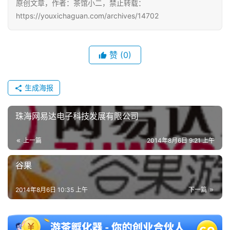
原创文章，作者：茶馆小二，禁止转载：
https://youxichaguan.com/archives/14702
单
机
游
赞
(0)
戏
生成海报
休
闲
游
珠海网易达电子科技发展有限公司
戏
上一篇
2014年8月6日 9:21 上午
2
谷果
0
2
2014年8月6日 10:35 上午
下一篇
5
第
十
三