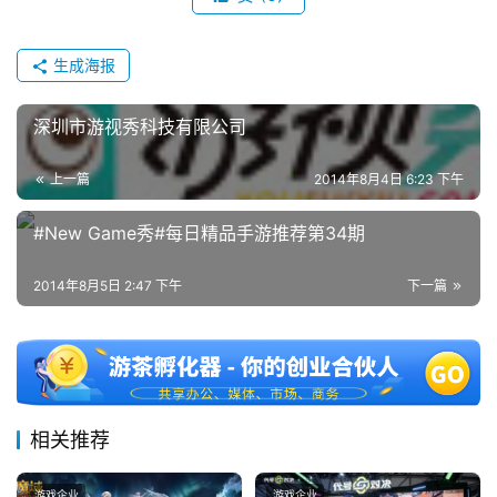
机
游
生成海报
戏
深圳市游视秀科技有限公司
休
闲
上一篇
2014年8月4日 6:23 下午
游
戏
#New Game秀#每日精品手游推荐第34期
2
2014年8月5日 2:47 下午
下一篇
0
2
5
第
十
三
相关推荐
届
金
游戏企业
游戏企业