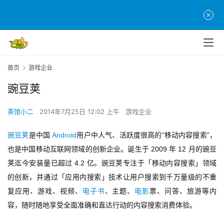
首
页
游
首页
游戏企业
茶
豌豆荚
原
创
茶馆小二
2014年7月25日 12:02 上午
游戏企业
游
豌豆荚
是中国 
Android
用户中人气、活跃度很高的“移动内容搜索”，
戏
也是中国移动互联网领域的创新企业。诞生于 2009 年 12 月的豌豆
业
界
荚迄今安装量已超过 4.2 亿。豌豆荚专注于「移动内容搜索」领域
的创新，并通过「应用内搜索」技术让用户搜索到千万量级的不重
手
复应用、游戏、视频、
电子书
、主题、
电影
票、问答、旅游等内
机
容，随时随地享受全面准确和直达行动的内容搜索消费体验。
游