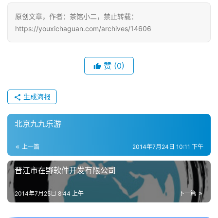
戏
原创文章，作者：茶馆小二，禁止转载：
https://youxichaguan.com/archives/14606
单
机
游
戏
赞
(0)
休
生成海报
闲
游
北京九九乐游
戏
上一篇
2014年7月24日 10:11 下午
2
0
晋江市在野软件开发有限公司
2
5
2014年7月25日 8:44 上午
下一篇
第
十