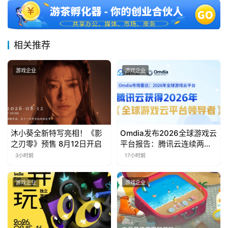
三
届
金
茶
相关推荐
奖
游戏企业
游戏企业
7
月
沐小葵全新特写亮相！《影
Omdia发布2026全球游戏云
3
之刃零》预售 8月12日开启
平台报告：腾讯云连续两年
入选“领导者”象限
0
3小时前
17小时前
日
游戏企业
游戏企业
游
茶