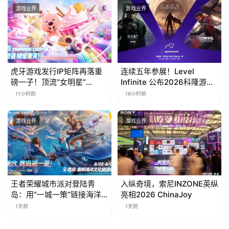
曝光
游戏业界
游戏业界
茶
对
接
会
虎牙游戏发行IP矩阵再落重
连续五年参展！Level
磅一子！顶流“女明星”
Infinite 公布2026科隆游戏
上
ZANMANG LOOPY 正版3D
展产品阵容
11小时前
16小时前
海
消除手游《消消奇遇》惊喜
曝光
站
游戏业界
游戏业界
中
文
王者荣耀城市派对登陆青
入纵奇境，索尼INZONE英纵
(
岛：用“一城一策”链接海洋
亮相2026 ChinaJoy
中
场景，以双向奔赴带动夏日
1天前
1天前
国
文旅
)