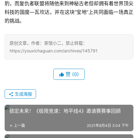
豹，而复仇者联盟将随他来到神秘古老但却拥有着世界顶尖
机
游
科技的国度—瓦坎达，并在这块“宝地”上共同面临一场真正
戏
的挑战。
单
机
原创文章，作者：茶馆小二，禁止转载：
游
https://youxichaguan.com/archives/145791
戏
赞
(0)
休
闲
游
生成海报
戏
锁定未来！《极限竞速：地平线4》邀请赛赛事回顾
2
0
上一篇
2021年8月4日 3:04 下午
2
5