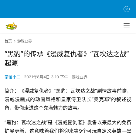
首
页
首页
游戏业界
“黑豹”的传承《漫威复仇者》“瓦坎达之战”
游
起源
茶
原
创
茶馆小二
2021年8月4日 3:10 下午
游戏业界
简介：《漫威复仇者》“黑豹：瓦坎达之战”剧情故事前瞻，
游
漫威漫画式的动画风格和皇家侍卫队长“奥克耶”的叙述视
戏
角，带你走进这个充满魅力的故事。
业
界
“黑豹：瓦坎达之战“是《漫威复仇者》发售以来最大的免费
扩展更新，这意味着我们将迎来第9个可玩自定义英雄—黑
手