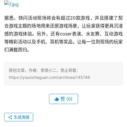
日
游
据悉，快闪活动现场将会有超过20款游戏，并且搭建了契
茶
合游戏主题的场地用来还原游戏场景，让玩家获得更具沉浸
对
感的游戏体验。另外，还有coser表演、水友赛、互动游戏
接
等精彩活动以及手机、耳机等奖品，让每一位到现场的玩家
们满载而归。
会
上
原创文章，作者：茶馆小二，禁止转载：
海
https://youxichaguan.com/archives/145746
站
赞
(0)
中
文
生成海报
(
中