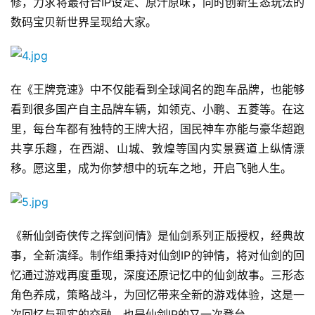
修，力求将最符合IP设定、原汁原味，同时创新生态玩法的
数码宝贝新世界呈现给大家。
手
机
游
戏
在《王牌竞速》中不仅能看到全球闻名的跑车品牌，也能够
看到很多国产自主品牌车辆，如领克、小鹏、五菱等。在这
单
里，每台车都有独特的王牌大招，国民神车亦能与豪华超跑
机
共享乐趣，在西湖、山城、敦煌等国内实景赛道上纵情漂
游
移。愿这里，成为你梦想中的玩车之地，开启飞驰人生。
戏
休
闲
《新仙剑奇侠传之挥剑问情》是仙剑系列正版授权，经典故
游
事，全新演绎。制作组秉持对仙剑IP的钟情，将对仙剑的回
戏
忆通过游戏再度重现，深度还原记忆中的仙剑故事。三形态
角色养成，策略战斗，为回忆带来全新的游戏体验，这是一
2
0
次回忆与现实的交融，也是仙剑IP的又一次登台。