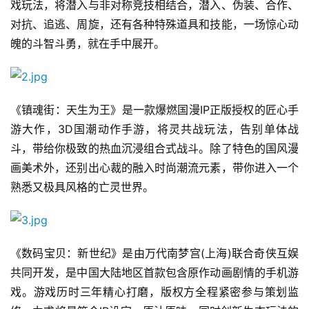
戏玩法，将潜入与非对称竞技相结合，潜入、伪装、合作、
对抗、追逃、周旋，还有各种特殊道具和技能，一场惊心动
魄的斗智斗勇，就在手中展开。
首
《镇魂街：天生为王》是一款爆燃国漫IP正版授权的匠心手
页
游大作，3D国潮动作手游，将灵共战玩法，告别单体战
斗，带给你极致的热血沉浸组合式战斗。除了特色的国风漫
游
画美术外，还别出心裁的融入时尚潮流元素，带你进入一个
茶
熟悉又极具风格的亡灵世界。
原
创
游
《数码宝贝：新世纪》是由万代南梦宫(上海)联合奇侠互娱
戏
共同开发，是中国大陆地区首款包含原作动画剧情的手机游
业
戏。游戏历时三年精心打磨，版权方全程紧密参与策划监
界