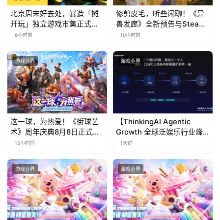
北京周末好去处，暴造「摊
修剪皮毛，听些闲聊！《异
开玩」独立游戏市集正式开
兽发廊》全新预告与Steam
票！
免费试玩公开
6小时前
10小时前
游戏业界
游戏业界
这一球，为热爱！《街球艺
【ThinkingAI Agentic
术》周年庆典8月8日正式上
Growth 全球泛娱乐行业峰
线，多重福利与全新内容同
会】Agent 时代，人到底负
15小时前
1天前
步开启
责什么
游戏业界
游戏业界