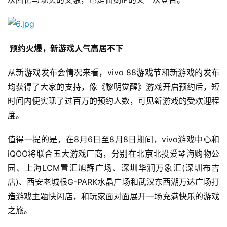
2
5
第
十
 预约火爆，新游戏人气高居不下
三
届
从新游戏发布会情况来看，vivo 88游戏节和新游戏的发布
金
均获得了大家的支持，像《黎明觉醒》游戏开启预约后，短
茶
时间内便实现了过百万的预约人数，可见新游戏的受欢迎程
奖
度。
值得一提的是，在8月6日至8月8日期间，vivo游戏中心和
iQOO将联合五大游戏厂商，分别在北京北投爱琴海购物公
7
园、上海LCM置汇旭辉广场、深圳华润万象汇(深圳布吉
月
店)、西安老城根G-PARK水晶广场和武汉东西湖万达广场打
3
造游戏主题快闪店，和玩家面对面展开一场充满快乐的游戏
0
之旅。