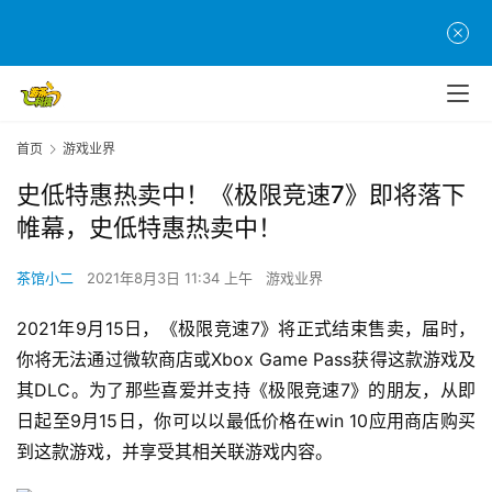
首页
游戏业界
史低特惠热卖中！《极限竞速7》即将落下
帷幕，史低特惠热卖中！
茶馆小二
2021年8月3日 11:34 上午
游戏业界
2021年9月15日，《极限竞速7》将正式结束售卖，届时，
你将无法通过微软商店或Xbox Game Pass获得这款游戏及
其DLC。为了那些喜爱并支持《极限竞速7》的朋友，从即
日起至9月15日，你可以以最低价格在win 10应用商店购买
到这款游戏，并享受其相关联游戏内容。