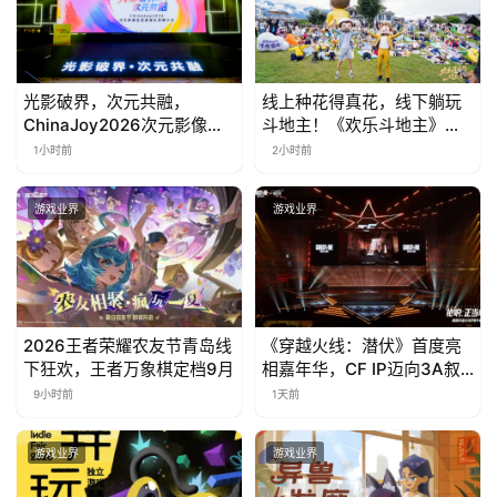
(
中
国
)
光影破界，次元共融，
线上种花得真花，线下躺玩
ChinaJoy2026次元影像生
斗地主！《欢乐斗地主》欢
态标准化发展大会盛大召开
乐中国行·云南站精彩盘点
1小时前
2小时前
游戏业界
游戏业界
2026王者荣耀农友节青岛线
《穿越火线：潜伏》首度亮
下狂欢，王者万象棋定档9月
相嘉年华，CF IP迈向3A叙
事新高度
9小时前
1天前
游戏业界
游戏业界