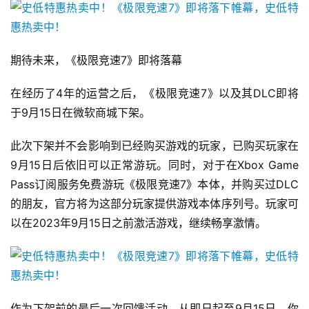
期待未来，《极限竞速7》即将落幕
在经历了4年的运营之后，《极限竞速7》以及其DLC即将
于9月15日在微软商城下架。
首
此次下架并不会影响到已经购买游戏的玩家，已购买玩家在
页
9月15日后依旧可以正常游玩。同时，对于在Xbox Game 
Pass订阅服务免费游玩《极限竞速7》本体，并购买过DLC
游
茶
的朋友，官方将为这部分玩家提供游戏本体序列号。玩家可
原
以在2023年9月15日之前激活游戏，继续畅享激情。
创
游
戏
业
作为下架前的最后一次回馈活动，从即日起至9月15日，你