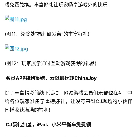
戏免费兑换。丰富好礼让玩家畅享游戏外的快乐!
(图11：兑奖处“福利研发台”的丰富好礼)
(图12：玩家展示通过互动游戏获得的礼品)
 会员APP福利集结，云逛展玩转ChinaJoy
首
除了丰富精彩的线下活动，网易游戏会员俱乐部也在APP中
页
给各位玩家准备了重磅好礼，让没有来到CJ现场的小伙伴
同样收获满满的福利!
游
茶
 CJ豪礼加量，iPad、小米平衡车免费领
原