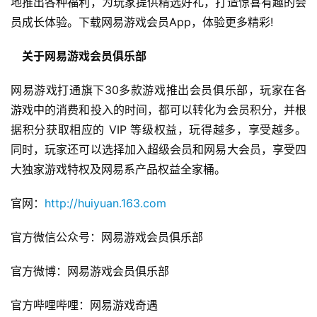
7
地推出各种福利，为玩家提供精选好礼，打造惊喜有趣的会
员成长体验。下载网易游戏会员App，体验更多精彩!
月
3
　关于网易游戏会员俱乐部
0
网易游戏打通旗下30多款游戏推出会员俱乐部，玩家在各
日
游戏中的消费和投入的时间，都可以转化为会员积分，并根
游
据积分获取相应的 VIP 等级权益，玩得越多，享受越多。
同时，玩家还可以选择加入超级会员和网易大会员，享受四
茶
大独家游戏特权及网易系产品权益全家桶。
对
官网：
http://huiyuan.163.com
接
会
官方微信公众号：网易游戏会员俱乐部
上
官方微博：网易游戏会员俱乐部
海
官方哔哩哔哩：网易游戏奇遇
站