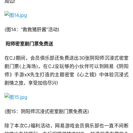
周边!
闲
游
戏
(图14：“救救猪肝酱”活动)
2
0
 阳师密室剧门票免费送
2
5
在CJ期间，会员俱乐部还免费送出30张阴阳师沉浸式密室
第
剧门票(上海场)，在CJ没玩够的小伙伴可以到网易《阴阳
十
师》手游xX先生打造的主题密室《心之镜》中体验沉浸式
三
剧情之旅，享受加倍尽兴!
届
金
茶
奖
(图15：阴阳师沉浸式密室剧门票免费送)
除了本次CJ福利活动，网易游戏会员俱乐部也一直不间断