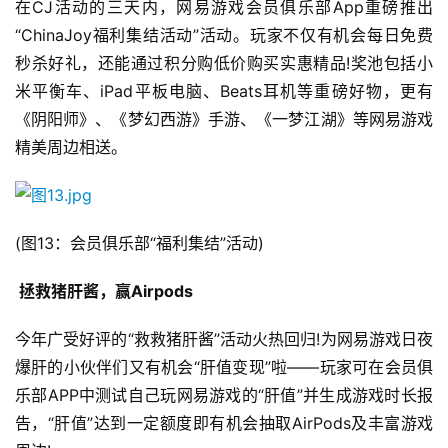
创
在CJ活动的三天内，网易游戏会员俱乐部App重磅推出
“ChinaJoy福利集结活动”活动。玩家不仅有机会每日免费
游
秒杀好礼，还能通过积分购低价购买实惠精品!奖池包括小
戏
米平衡车、iPad平板电脑、Beats耳机等重磅好物，更有
业
《阴阳师》、《梦幻西游》手游、《一梦江湖》等网易游戏
界
精美周边相送。
手
机
游
(图13：会员俱乐部“福利集结”活动)
戏
 拯救猪肝酱，赢Airpods
单
机
今年广受好评的“救救猪肝酱”活动火热回归!为网易游戏日夜
游
爆肝的小伙伴们又有机会“肝值变现”啦——玩家可在会员俱
戏
乐部APP中测试自己玩网易游戏的“肝值”并生成游戏时长报
告，“肝值”达到一定额度即有机会抽取AirPods及丰富游戏
休