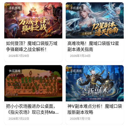
手机游戏
手机游戏
如何登顶？魔域口袋版万域
高难攻略！魔域口袋版12星
争锋巅峰之战全解析！
副本通关指南
2026年7月29日
2026年7月24日
休闲游戏
手机游戏
把小小农场搬进办公桌面，
神V副本难点分析！魔域口袋
《指尖农场》现已支持Mac
版新副本攻略
系统！
2026年7月22日
2026年7月17日