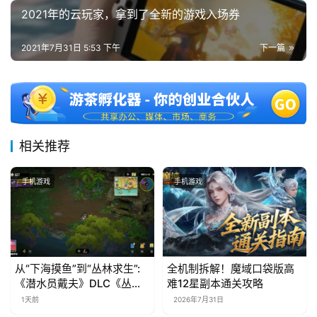
2021年的云玩家，拿到了全新的游戏入场券
2021年7月31日 5:53 下午
下一篇
相关推荐
手机游戏
手机游戏
从“下海摸鱼”到“丛林求生”:
全机制拆解！魔域口袋版高
《潜水员戴夫》DLC《丛
难12星副本通关攻略
林》移动端定档8月14日
1天前
2026年7月31日