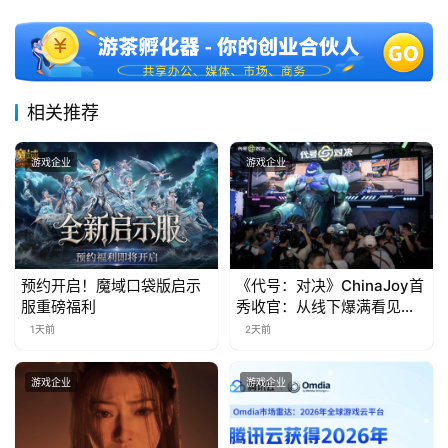
月
3
0
相关推荐
日
游戏企业
游戏企业
游
茶
对
接
预约开启！魔域口袋版启示
《代号：对决》ChinaJoy首
服重磅福利
秀收官：从线下爆满看见玩
会
家的真实期待
1天前
2天前
上
海
游戏企业
游戏企业
站