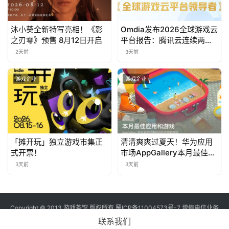
中
沐小葵全新特写亮相！《影
Omdia发布2026全球游戏云
文
之刃零》预售 8月12日开启
平台报告：腾讯云连续两年
(
入选“领导者”象限
2天前
3天前
中
国
游戏企业
游戏企业
)
「摊开玩」独立游戏市集正
清清爽爽过夏天！华为应用
式开票！
市场AppGallery本月最佳上
新，款款提升幸福感
3天前
3天前
Copyright © 2013 游戏茶馆 版权所有
蜀ICP备11004573号-7
增值电信业务
经营许可证 川B2-20170060号
联系我们