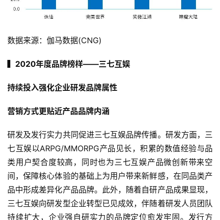
三
届
金
数据来源：伽马数据(CNG)
茶
奖
▍2020年度品牌榜样——三七互娱
持续投入强化企业研发品牌属性
7
营销方式更贴近产品品牌内涵
月
研发及发行实力共同促进三七互娱品牌传播。研发方面，三
3
七互娱以ARPG/MMORPG产品见长，积累的数值经验与品
0
类用户契合度较高，同时也为三七互娱产品微创新带来空
日
间，保障核心体验的基础上为用户带来新鲜感，在同品类产
品中形成差异化产品品牌。此外，随着自研产品成果显现，
游
三七互娱向研发型企业转型已见成效，伴随着研发人员团队
茶
持续扩大，企业强自研实力的品牌定位愈发牢固。发行方