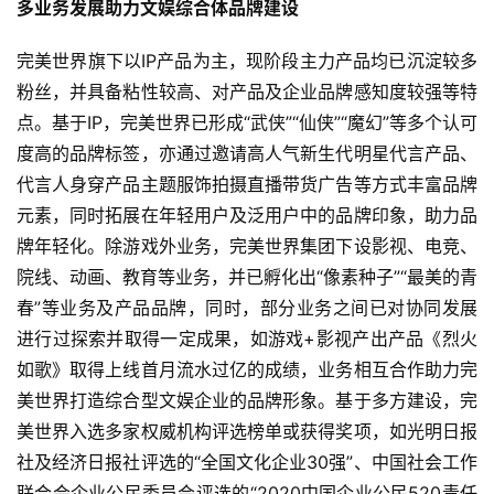
多业务发展助力文娱综合体品牌建设
完美世界旗下以IP产品为主，现阶段主力产品均已沉淀较多
首
页
粉丝，并具备粘性较高、对产品及企业品牌感知度较强等特
点。基于IP，完美世界已形成“武侠”“仙侠”“魔幻”等多个认可
游
度高的品牌标签，亦通过邀请高人气新生代明星代言产品、
茶
代言人身穿产品主题服饰拍摄直播带货广告等方式丰富品牌
原
元素，同时拓展在年轻用户及泛用户中的品牌印象，助力品
创
牌年轻化。除游戏外业务，完美世界集团下设影视、电竞、
院线、动画、教育等业务，并已孵化出“像素种子”“最美的青
游
春”等业务及产品品牌，同时，部分业务之间已对协同发展
戏
进行过探索并取得一定成果，如游戏+影视产出产品《烈火
业
界
如歌》取得上线首月流水过亿的成绩，业务相互合作助力完
美世界打造综合型文娱企业的品牌形象。基于多方建设，完
手
美世界入选多家权威机构评选榜单或获得奖项，如光明日报
机
社及经济日报社评选的“全国文化企业30强”、中国社会工作
游
联合会企业公民委员会评选的“2020中国企业公民520责任