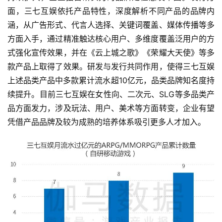
对
面，三七互娱依托产品特性，深度解析不同产品的品牌内
接
涵，从广告形式、代言人选择、关键词覆盖、媒体传播等多
方面入手，通过精准触达核心用户、多维度覆盖泛用户的方
会
式强化宣传效果，并在《云上城之歌》《荣耀大天使》等多
上
款产品上取得了效果。研发与发行共同作用，使得三七互娱
海
上述品类产品中多款累计流水超10亿元，品类品牌知名度持
续提升。目前三七互娱在女性向、二次元、SLG等多品类产
站
品方面发力，涉及玩法、用户、美术等方面转变，企业有望
凭借产品品牌及较为成熟的培养体系吸引更多人才加入。
中
文
(
中
国
)