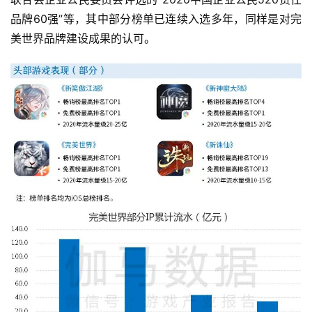
戏
品牌60强”等，其中部分榜单已连续入选多年，同样是对完
美世界品牌建设成果的认可。
单
机
游
戏
休
闲
游
戏
2
0
2
5
第
十