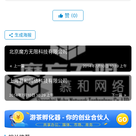
单
机
赞
(0)
游
戏
生成海报
休
北京魔方无限科技有限公司
闲
游
戏
上一篇
2014年7月10日 10:19 上午
上海慕和网络科技有限公司
2
0
2014年7月10日 10:29 上午
下一篇
2
5
第
十
三
届