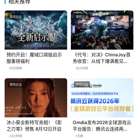
相关推荐
金
茶
游戏企业
游戏企业
奖
7
预约开启！魔域口袋版启示
《代号：对决》ChinaJoy首
月
服重磅福利
秀收官：从线下爆满看见玩
家的真实期待
55分钟前
16小时前
3
0
游戏企业
游戏企业
日
游
茶
沐小葵全新特写亮相！《影
Omdia发布2026全球游戏云
对
之刃零》预售 8月12日开启
平台报告：腾讯云连续两年
入选“领导者”象限
23小时前
1天前
接