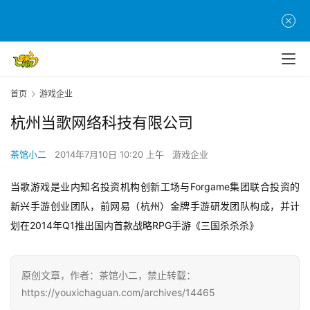
首
页
游
茶
原
首页
游戏企业
创
杭州当歌网络科技有限公司
游
茶馆小二
2014年7月10日 10:20 上午
游戏企业
戏
业
当歌游戏是业内知名投资机构创新工场与Forgame集团联合投资的
界
新兴手游创业团队，前网易（杭州）金牌手游研发团队构成，并计
划在2014年Q1推出国内首款战略RPG手游《三国杀杀杀》
手
机
游
原创文章，作者：茶馆小二，禁止转载：
戏
https://youxichaguan.com/archives/14465