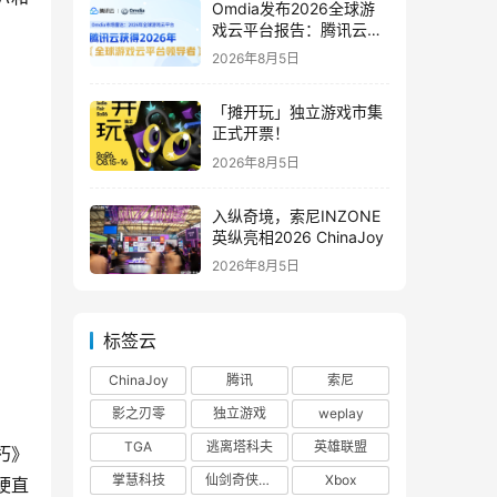
Omdia发布2026全球游
戏云平台报告：腾讯云连
续两年入选“领导者”象限
2026年8月5日
「摊开玩」独立游戏市集
正式开票！
2026年8月5日
入纵奇境，索尼INZONE
英纵亮相2026 ChinaJoy
2026年8月5日
标签云
ChinaJoy
腾讯
索尼
影之刃零
独立游戏
weplay
TGA
逃离塔科夫
英雄联盟
朽》
掌慧科技
仙剑奇侠传四
Xbox
硬直