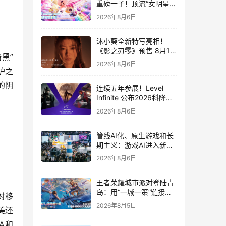
重磅一子！顶流“女明星”
ZANMANG LOOPY 正版
2026年8月6日
3D消除手游《消消奇遇》
惊喜曝光
沐小葵全新特写亮相！
《影之刃零》预售 8月12
黑”
日开启
2026年8月6日
护之
的阴
连续五年参展！Level
Infinite 公布2026科隆游
戏展产品阵容
2026年8月6日
管线AI化、原生游戏和长
期主义：游戏AI进入新共
识时代
2026年8月6日
王者荣耀城市派对登陆青
岛：用“一城一策”链接海
对移
洋场景，以双向奔赴带动
2026年8月5日
美还
夏日文旅
A和