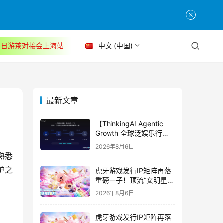
30日游茶对接会上海站
中文 (中国)
最新文章
【ThinkingAI Agentic
Growth 全球泛娱乐行业
峰会】Agent 时代，人到
2026年8月6日
底负责什么
熟悉
护之
虎牙游戏发行IP矩阵再落
重磅一子！顶流“女明星”
ZANMANG LOOPY 正版
2026年8月6日
3D消除手游《消消奇遇》
惊喜曝光
虎牙游戏发行IP矩阵再落