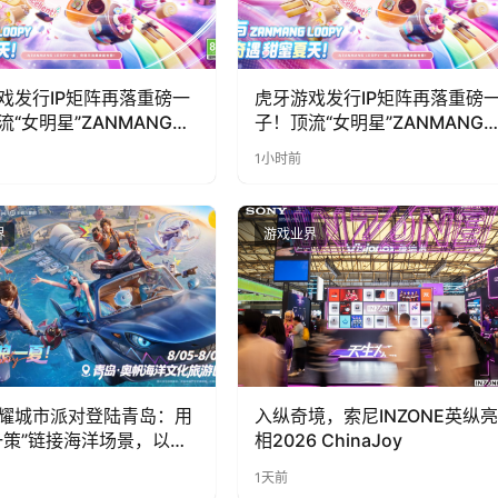
戏发行IP矩阵再落重磅一
虎牙游戏发行IP矩阵再落重磅
流“女明星”ZANMANG
子！顶流“女明星”ZANMANG
PY 正版3D消除手游《消消
LOOPY 正版3D消除手游《消
1小时前
惊喜曝光
奇遇》惊喜曝光
界
游戏业界
耀城市派对登陆青岛：用
入纵奇境，索尼INZONE英纵亮
一策”链接海洋场景，以双
相2026 ChinaJoy
带动夏日文旅
1天前