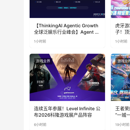
【ThinkingAI Agentic Growth
虎牙游
全球泛娱乐行业峰会】Agent 时
子！顶
代，人到底负责什么
LOO
1小时前
1小时前
奇遇》
游戏业界
游戏业
连续五年参展！Level Infinite 公
王者荣
布2026科隆游戏展产品阵容
“一城
向奔赴
6小时前
19小时前