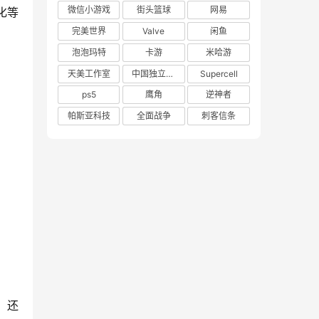
微信小游戏
街头篮球
网易
化等
完美世界
Valve
闲鱼
泡泡玛特
卡游
米哈游
天美工作室
中国独立游戏联盟
Supercell
ps5
鹰角
逆神者
帕斯亚科技
全面战争
刺客信条
，还