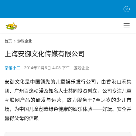
首
页
游
首页
游戏企业
茶
原
上海安御文化传媒有限公司
创
茶馆小二
2014年11月6日 4:08 下午
游戏企业
游
戏
安御文化是中国领先的儿童娱乐发行公司，由香港山禾集
业
团、广州百逸动漫及知名人士共同投资创立，公司专注儿童
界
互联网产品的研发与运营，致力服务于7至14岁的少儿市
场，为中国儿童创造绿色健康的娱乐体验——好玩、安全并
手
赢得父母的信赖
机
游
戏