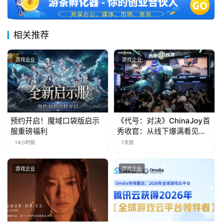
三
届
金
相关推荐
茶
奖
游戏企业
游戏企业
7
月
预约开启！魔域口袋版启示
《代号：对决》ChinaJoy首
3
服重磅福利
秀收官：从线下爆满看见玩
家的真实期待
14小时前
1天前
0
日
游戏企业
游戏企业
游
茶
对