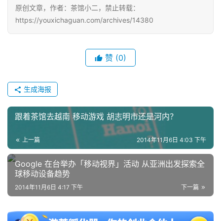
原创文章，作者：茶馆小二，禁止转载：
https://youxichaguan.com/archives/14380
单
机
游
赞
(0)
戏
休
生成海报
闲
游
跟着茶馆去越南 移动游戏 胡志明市还是河内？
戏
上一篇
2014年11月6日 4:03 下午
2
0
Google 在台举办「移动视界」活动 从亚洲出发探索全
球移动设备趋势
2
5
2014年11月6日 4:17 下午
下一篇
第
十