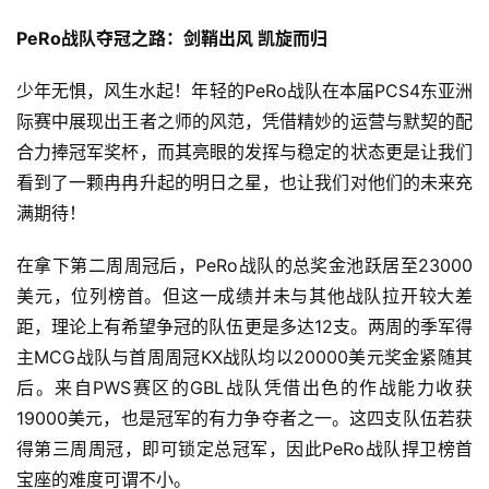
PeRo战队夺冠之路：剑鞘出风 凯旋而归
少年无惧，风生水起！年轻的PeRo战队在本届PCS4东亚洲
际赛中展现出王者之师的风范，凭借精妙的运营与默契的配
合力捧冠军奖杯，而其亮眼的发挥与稳定的状态更是让我们
看到了一颗冉冉升起的明日之星，也让我们对他们的未来充
满期待！
在拿下第二周周冠后，PeRo战队的总奖金池跃居至23000
美元，位列榜首。但这一成绩并未与其他战队拉开较大差
距，理论上有希望争冠的队伍更是多达12支。两周的季军得
主MCG战队与首周周冠KX战队均以20000美元奖金紧随其
后。来自PWS赛区的GBL战队凭借出色的作战能力收获
19000美元，也是冠军的有力争夺者之一。这四支队伍若获
得第三周周冠，即可锁定总冠军，因此PeRo战队捍卫榜首
宝座的难度可谓不小。