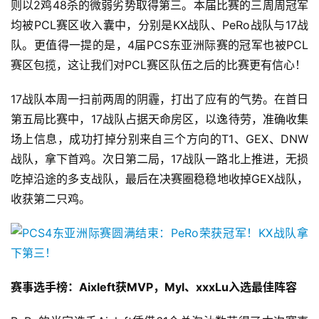
则以2鸡48杀的微弱劣势取得第三。本届比赛的三周周冠军
均被PCL赛区收入囊中，分别是KX战队、PeRo战队与17战
休
队。更值得一提的是，4届PCS东亚洲际赛的冠军也被PCL
闲
赛区包揽，这让我们对PCL赛区队伍之后的比赛更有信心！
游
戏
17战队本周一扫前两周的阴霾，打出了应有的气势。在首日
第五局比赛中，17战队占据天命房区，以逸待劳，准确收集
2
场上信息，成功打掉分别来自三个方向的T1、GEX、DNW
0
战队，拿下首鸡。次日第二局，17战队一路北上推进，无损
2
5
吃掉沿途的多支战队，最后在决赛圈稳稳地收掉GEX战队，
第
收获第二只鸡。
十
三
届
金
茶
赛事选手榜：Aixleft获MVP，Myl、xxxLu入选最佳阵容
奖