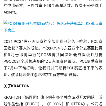
海
的中流砥柱，三周共拿下58个高淘汰数，仅次于MVP选手
站
Aixleft。
中
文
(
2021 PCS4东亚洲际赛的全部比赛已经落下帷幕，PCL赛
中
区收获了喜人的成绩。本次PCS4与东亚四个分支赛区比赛
国
和9月份即将举行的PCS5将共同决出最终晋级11月份
)
PGC2021全球总决赛的12支东亚赛区战队。PCL夏季赛将
于7月中下旬打响，让我们共同期待PCL赛区接下来的表
现，敬请持续关注@绝地求生官方赛事 微博。
关于KRAFTON
KRAFTON（魁匠团）旗下拥有多个独立游戏开发团队，游
戏作品包括《PUBG》、《ELYON》和《TERA》。公司名