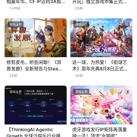
相嘉年华，CF IP迈向3A叙
开玩」独立游戏市集正式开
事新高度
票！
7小时前
2天前
游戏业界
游戏业界
修剪皮毛，听些闲聊！《异
这一球，为热爱！《街球艺
兽发廊》全新预告与Steam
术》周年庆典8月8日正式上
免费试玩公开
线，多重福利与全新内容同
2天前
2天前
步开启
游戏业界
游戏业界
【ThinkingAI Agentic
虎牙游戏发行IP矩阵再落重
Growth 全球泛娱乐行业峰
磅一子！顶流“女明星”