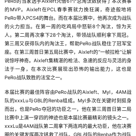
PeRo的当家选手Aixleft凭借61个总淘汰数获得了本次赛事
的MVP。Aixleft在PCL春季赛就力挽狂澜，奇迹般地将
PeRo带入PCS4的舞台。而在本届比赛中，他再次成为战队
7
的火力担当。在第一周的吃鸡局中怒斩8个淘汰，惊为天
月
人。第二周再次拿下28个淘汰，带领战队顺利拿下周冠。
3
第三周又获得队内的淘汰王，帮助PeRo战队稳住了冠军宝
0
座。在第三周首日第五局比赛中，Aixleft的“一帧拉枪”让解
说惊呼神奇。Aixleft集精湛的枪法、急速的反应与灵活的身
日
法于一身，在本次比赛展现出恐怖的输出能力，这也是
游
PeRo战队致胜的法宝之一。
茶
本届比赛的最佳阵容由PeRo战队的Aixleft、Myl，4AM战
对
队的xxxLu与GBL的Renba组成。Myl多次在关键时刻挺身
接
而出，也是PeRo夺冠的功臣之一，他在第三周首日第二局
会
比赛中上演一穿四的神迹也是本届比赛最精彩的镜头之一。
xxxLu是4AM战队第二周拿下两连鸡的最大功臣，他在决赛
上
圈的关键发挥两次拯救了战队。GBL战队的Renba作为战队