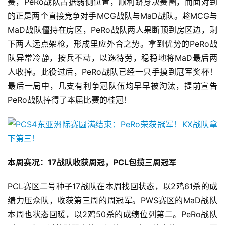
赛，PeRo战队占据弱侧位置，顺利跻身决赛圈，而面对到
茶
的正是两个直接竞争对手MCG战队与MaD战队。趁MCG与
原
MaD战队僵持在房区，PeRo战队两人果断顶到房区边，剩
创
下两人远点架枪，形成里应外合之势。拿到优势的PeRo战
队异常冷静，按兵不动，以逸待劳，稳稳地将MaD最后两
游
戏
人收掉。此役过后，PeRo战队已经一只手摸到冠军奖杯！
业
最后一局中，几支有利争冠队伍均早早被淘汰，提前宣告
界
PeRo战队捧得了本届比赛的桂冠！
手
机
游
戏
本周赛况：17战队收获周冠，PCL包揽三周冠军
单
PCL赛区二号种子17战队在本周找回状态，以2鸡61杀的成
机
绩力压众队，收获第三周的周冠军。PWS赛区的MaD战队
游
本周也状态回暖，以2鸡50杀的成绩位列第二。PeRo战队
戏