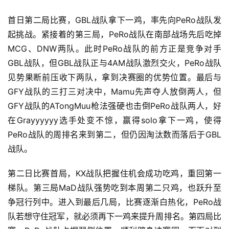
首日第二局比赛，GBL战队拿下一鸡，率先向PeRo战队发
起挑战。紧接着的第三局，PeRo战队在南部战场先后吃掉
MCG、DNW两队。此时PeRo战队的前方正是竞争对手
GBL战队，但GBL战队正与4AM战队激烈交火，PeRo战队
见势果断前压收下两队，拿到决赛圈的优势位置。最后与
GFY战队的三打三对决中，Mamu先声夺人放倒两人，但
GFY战队的ATongMuu枪法强硬也击倒PeRo战队两人，好
在Grayyyyyy选手处变不惊，赢得solo拿下一鸡，使得
PeRo战队的周排名来到第二，但仍因淘汰数而落后于GBL
战队。
第二日比赛首局，KX战队把握住机会成功吃鸡，重回第一
首
梯队。第三局MaD战队强势吃到本周第二只鸡，也跃升至
页
争冠行列中。进入到最后几局，比赛逐渐白热化，PeRo战
队若想守住冠军，就必须再下一鸡来提升周排名。第四局比
游