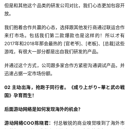
但是和其他这个品类的研发公司对比，我们心态更加包容开
放。
我们抱着合作共赢的心态，选择跟其他发行商通过联运合作
来打市场。包括我们第二款爆款也是这样的！所以才有
2017年和2018年那会最热的 [官老爷]、[老板]、[总裁]这些
游戏，有很大一部分都是出自我们研发的产品。
并通过这个方式，公司跟多家合作方紧密沟通调试产品，并
迅速占据一定市场份额。
02 主动出海，抢跑于同行者。《成り上がり~華と武の戦
国》孕育而生！
后面游动网络是如何发现海外的机会？
游动网络COO陈晓君：
付总敏锐的商业嗅觉嗅到了海外市