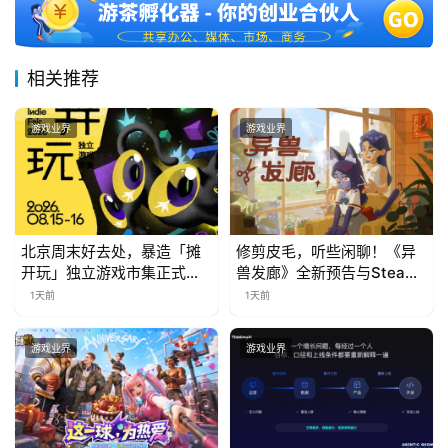
相关推荐
游戏业界
游戏业界
北京周末好去处，暴造「摊
修剪皮毛，听些闲聊！《异
开玩」独立游戏市集正式开
兽发廊》全新预告与Steam
票！
免费试玩公开
1天前
1天前
游戏业界
游戏业界