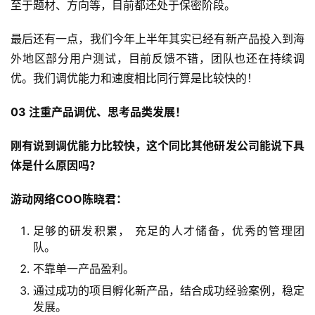
至于题材、方向等，目前都还处于保密阶段。
游
戏
最后还有一点，我们今年上半年其实已经有新产品投入到海
业
外地区部分用户测试，目前反馈不错，团队也还在持续调
界
优。我们调优能力和速度相比同行算是比较快的！
手
03 注重产品调优、思考品类发展！
机
游
刚有说到调优能力比较快，这个同比其他研发公司能说下具
戏
体是什么原因吗？
单
游动网络COO陈晓君：
机
足够的研发积累， 充足的人才储备，优秀的管理团
游
队。
戏
不靠单一产品盈利。
休
通过成功的项目孵化新产品，结合成功经验案例，稳定
闲
发展。