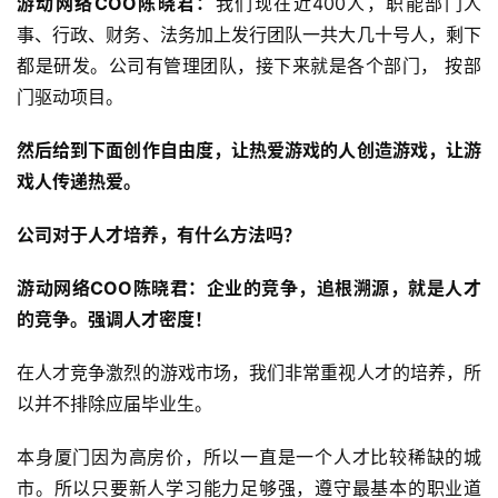
游动网络COO陈晓君：
我们现在近400人，职能部门人
事、行政、财务、法务加上发行团队一共大几十号人，剩下
中
文
都是研发。公司有管理团队，接下来就是各个部门， 按部
(
门驱动项目。
中
国
然后给到下面创作自由度，让热爱游戏的人创造游戏，让游
)
戏人传递热爱。
公司对于人才培养，有什么方法吗？
游动网络COO陈晓君：企业的竞争，追根溯源，就是人才
的竞争。强调人才密度！
在人才竞争激烈的游戏市场，我们非常重视人才的培养，所
以并不排除应届毕业生。
本身厦门因为高房价，所以一直是一个人才比较稀缺的城
市。所以只要新人学习能力足够强，遵守最基本的职业道