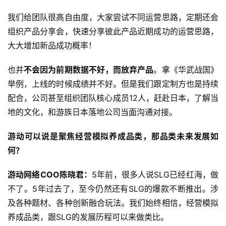
游
戏
我们给团队很高自由度，大家尝试不同运营思路，定期还会
组织产品分享会，快速分享彼此产品近期成功的运营思路，
2
大大增加新品成功概率！
0
2
也并
不会因为前期数据不好，而放弃产品
。拿《华武战国》
5
举例，上线的时候成绩并不好。但是我们跟定制方也是持续
第
配合，公司甚至组织团队核心成员12人，赶赴日本，了解当
十
地的文化，和游族日本落地公司当面沟通对接。
三
届
游动可以说是聚焦经营模拟养成品类，那品类未来发展如
金
何？
茶
奖
游动网络COO陈晓君：
5年前，很多人说SLG已经红海，做
不了。5年过去了，至今仍然还有SLG的爆款不断推出。涉
及各种题材、各种创新融合玩法。我们始终相信，经营模拟
7
养成品类，跟SLG的发展历程可以来做类比。