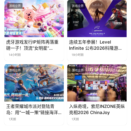
曝光
游戏业界
游戏业界
虎牙游戏发行IP矩阵再落重
连续五年参展！Level
磅一子！顶流“女明星”
Infinite 公布2026科隆游戏
ZANMANG LOOPY 正版3D
展产品阵容
14小时前
19小时前
消除手游《消消奇遇》惊喜
曝光
游戏业界
游戏业界
王者荣耀城市派对登陆青
入纵奇境，索尼INZONE英纵
岛：用“一城一策”链接海洋
亮相2026 ChinaJoy
场景，以双向奔赴带动夏日
1天前
1天前
文旅