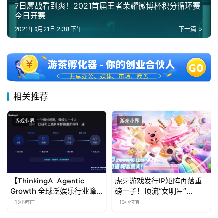
7日鏖战看到爽！2021首届王者荣耀微博杯积分循环赛
今日开赛
2021年6月21日 2:38 下午
下一篇
相关推荐
游戏业界
游戏业界
【ThinkingAI Agentic
虎牙游戏发行IP矩阵再落重
Growth 全球泛娱乐行业峰
磅一子！顶流“女明星”
会】Agent 时代，人到底负
ZANMANG LOOPY 正版3D
13小时前
13小时前
责什么
消除手游《消消奇遇》惊喜