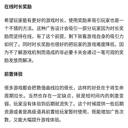
机
在线时长奖励
游
戏
希望玩家能有更好的游戏时长，使用奖励来吸引玩家也是一
个不错的方法。这种广告设计会吸引一部分玩家因为时长奖
单
励而坚持在线，有了这个前提，剩下就看游戏自身的吸引力
机
如何了。同时时长奖励也很好的把玩家的游戏难度降低，因
游
为不了解游戏机制而造成的非必要卡关会通过一笔可观的奖
戏
励发放而解决。
休
前置体验
闲
游
很多游戏都会把数值曲线拉的很长，这样的好处在于将生命
戏
周期拉长。当然也存在一定缺点，就是短时间内的刺激变
弱，玩家没有体验到后期就流失了。这个时候提供一些后期
2
资源或者是高级道具前置给玩家暂时使用，既能增加广告次
0
2
数，又能大幅提升游戏体验。
5