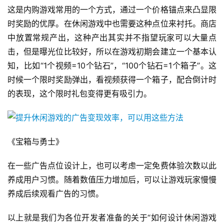
这是内购游戏常用的一个方式，通过一个价格锚点来凸显限
茶
时奖励的优厚。在休闲游戏中也需要这种点位来衬托。商店
对
中放置常规产出，这种产出其实并不指望玩家可以大量点
接
击，但是曝光位比较好，所以在游戏初期会建立一个基本认
会
知，比如“1个视频=10个钻石”，“100个钻石=1个箱子”。这
时候一个限时奖励弹出，看视频获得一个箱子，配合倒计时
上
的表现，这个限时礼包变得更有吸引力。
海
站
《宝箱与勇士》
中
在一些广告点位设计上，也可以考虑一定免费体验次数以此
文
养成用户习惯。随着数值压力增加后，可以让游戏玩家慢慢
(
养成后续观看广告的习惯。
中
国
以上就是我们为各位开发者准备的关于“如何设计休闲游戏
)