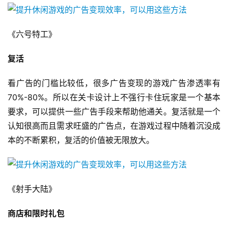
第
十
三
《六号特工》
届
金
复活
茶
奖
看广告的门槛比较低，很多广告变现的游戏广告渗透率有
70%-80%。所以在关卡设计上不强行卡住玩家是一个基本
要求，可以提供一些广告手段来帮助他通关。复活就是一个
认知很高而且需求旺盛的广告点，在游戏过程中随着沉没成
7
本的不断累积，复活的价值被无限放大。
月
3
0
《射手大陆》
日
商店和限时礼包
游