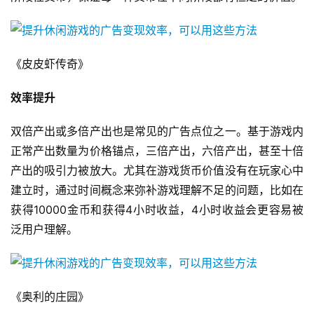
《皮皮虾传奇》
首
页
效率提升
游
双倍产出或多倍产出也是常见的广告点位之一。基于游戏内
茶
正常产出数量为价格锚点，三倍产出，六倍产出，甚至十倍
原
产出的吸引力被放大。尤其在游戏货币价值没有在玩家心中
创
建立时，通过时间概念来弥补游戏理解不足的问题，比如在
获得10000金币和获得4小时收益，4小时收益会更容易被
游
泛用户理解。
戏
业
界
《奥利的庄园》
手