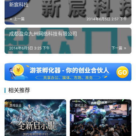
新宸科技
2
5
上一篇
2014年6月5日 2:57 下午
第
十
成都盈众九州网络科技有限公司
三
届
2014年6月5日 3:25 下午
下一篇
金
茶
奖
相关推荐
7
月
游戏企业
游戏企业
3
0