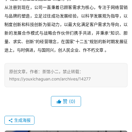
从注册到现在，公司一直秉着已顾客需求为核心，专注于网络营销
手
与品牌的塑造，立足过往成功发展经验，以科学发展观为指导，以
机
制度创新和科技创新为驱动力，以最大化满足客户需求为导向，以
游
戏
新的发展合作模式与战略合作伙伴们携手共进，并秉承“知识、胆
量、求实、创新”的经营理念，在国家“十二五”规划的新时期发展征
单
途上，与时俱进，与国同兴，创人民企业、作不朽文章 。
机
游
戏
原创文章，作者：茶馆小二，禁止转载：
https://youxichaguan.com/archives/14277
休
闲
游
赞
(0)
戏
生成海报
2
0