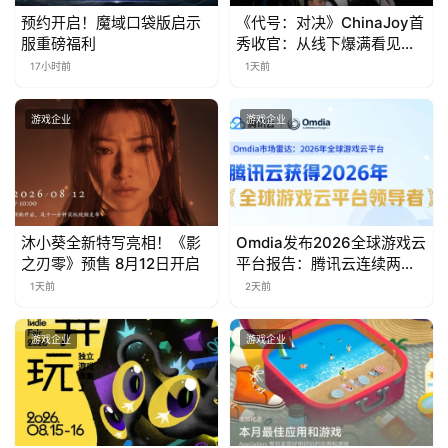
日
预约开启！魔域口袋版启示
《代号：对决》ChinaJoy首
游
服重磅福利
秀收官：从线下爆满看见玩
家的真实期待
17小时前
1天前
茶
对
游戏企业
游戏企业
接
会
上
沐小葵全新特写亮相！《影
Omdia发布2026全球游戏云
海
之刃零》预售 8月12日开启
平台报告：腾讯云连续两年
入选“领导者”象限
站
1天前
2天前
游戏企业
游戏企业
中
文
(
中