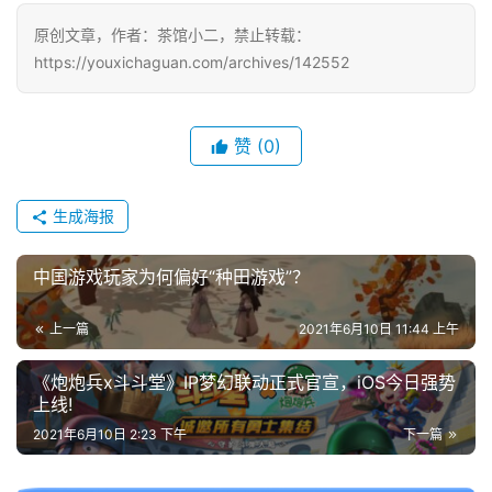
游
原创文章，作者：茶馆小二，禁止转载：
戏
https://youxichaguan.com/archives/142552
2
0
赞
(0)
2
5
第
生成海报
十
三
中国游戏玩家为何偏好“种田游戏”？
届
金
上一篇
2021年6月10日 11:44 上午
茶
奖
《炮炮兵x斗斗堂》IP梦幻联动正式官宣，iOS今日强势
上线!
2021年6月10日 2:23 下午
下一篇
7