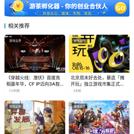
月
3
0
相关推荐
日
游戏业界
游戏业界
游
茶
对
《穿越火线：潜伏》首度亮
北京周末好去处，暴造「摊
接
相嘉年华，CF IP迈向3A叙
开玩」独立游戏市集正式开
会
事新高度
票！
7小时前
2天前
上
游戏业界
游戏业界
海
站