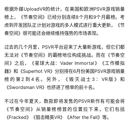
游
根据外媒UploadVR的统计，在美国和欧洲PSVR游戏销量
戏
榜上，《节奏空间》已经分别连续8个月和9个月霸榜。考
业
虑到开发团队正计划对游戏的多人模式进行重大更新，《节
界
奏空间》很可能还会继续维持强势的市场表现。
手
过去的几个月里，PSVR平台迎来了大量新游戏，但它们都
机
无法对《节奏空间》的霸榜地位构成挑战。而在《节奏空
游
间》之后，《星球大战：Vader Immortal》《工作模拟
戏
器》和《Superhot VR》分别排在6月份美国PSVR游戏销量
榜的第2到4名。另外，《毁灭战士3：VR版》和
单
《Swordsman VR》也挤进了榜单的前十名。
机
游
不过在今年夏天，数款即将发售的PSVR新作有可能会将
戏
《节奏空间》从销量榜榜首的位置拉下来，它们包括
《Fracked》《狙击精英VR》《After the Fall》等。
休
闲