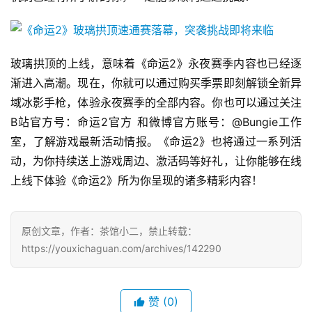
2
0
2
5
玻璃拱顶的上线，意味着《命运2》永夜赛季内容也已经逐
第
渐进入高潮。现在，你就可以通过购买季票即刻解锁全新异
十
域冰影手枪，体验永夜赛季的全部内容。你也可以通过关注
三
B站官方号：命运2官方 和微博官方账号：@Bungie工作
届
室，了解游戏最新活动情报。《命运2》也将通过一系列活
金
动，为你持续送上游戏周边、激活码等好礼，让你能够在线
茶
奖
上线下体验《命运2》所为你呈现的诸多精彩内容！
原创文章，作者：茶馆小二，禁止转载：
7
https://youxichaguan.com/archives/142290
月
3
赞
(0)