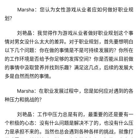
单
	Marsha：您认为女性游戏从业者应如何做好职业规
机
划？
游
戏
	刘艳晶：我觉得作为游戏从业者做好职业规划这个事
情对男女没什么太大的差异。对于职业规划，首先要想明白
休
以下几个问题：你在做的事情是不是可持续发展的？你所在
闲
的工作环境是否给予你足够的发挥空间？你是否能从目前做
游
的事情中汲取营养并找到乐趣？满足这几点，后续的发展大
戏
多是自然而然的事情。
2
	Marsha：在职业发展过程中，您是如何应对遇到的各
0
2
种压力和挑战的？
5
第
	刘艳晶：工作中压力总是有的，最重要的还是要有一
十
个积极的心态：没有什么问题是解决不了的，也没有什么压
三
力是承担不来的。当然也总会遇到各种各样的挑战，就像打
届