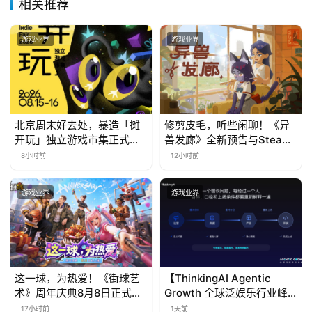
相关推荐
游戏业界
游戏业界
北京周末好去处，暴造「摊
修剪皮毛，听些闲聊！《异
开玩」独立游戏市集正式开
兽发廊》全新预告与Steam
票！
免费试玩公开
8小时前
12小时前
游戏业界
游戏业界
这一球，为热爱！《街球艺
【ThinkingAI Agentic
术》周年庆典8月8日正式上
Growth 全球泛娱乐行业峰
线，多重福利与全新内容同
会】Agent 时代，人到底负
17小时前
1天前