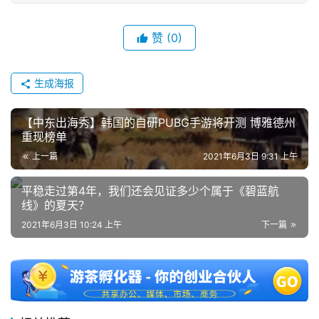
会
赞
(0)
上
海
生成海报
站
【中东出海秀】韩国的自研PUBG手游将开测 博雅德州
重现榜单
上一篇
2021年6月3日 9:31 上午
中
文
平稳走过第4年，我们还会见证多少个属于《碧蓝航
(
线》的夏天？
中
2021年6月3日 10:24 上午
下一篇
国
)