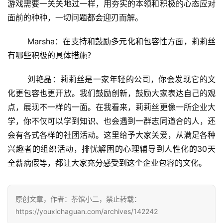
游戏需要一关关地过一样，用夯实的本领和积极的心态应对
金
面前的种种，一切问题都会迎刃而解。
茶
奖
	Marsha：在支持和鼓励多元化和包容性方面，莉莉丝
有哪些积极的具体措施？
7
	刘艳晶：莉莉丝是一家年轻的公司，你会发现它的文
化更包容也更开放。我们鼓励创新，鼓励大家表达自己的观
月
点，展现不一样的一面。在我看来，莉莉丝更像一所企业大
3
学，你不仅可以学到知识、也会遇到一群志同道合的人，还
0
会有各式各样的社团活动。这里给予大家关爱，从满足各种
兴趣者的组织活动，排忧解困的心理辅导到人性化的30天
日
全薪病假等，都让大家充分感受到这个企业包容的文化。
游
茶
原创文章，作者：茶馆小二，禁止转载：
对
https://youxichaguan.com/archives/142242
接