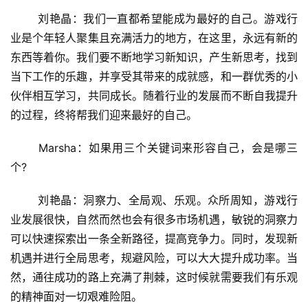
首
	刘艳晶：我们一直都希望能成为最好的自己。游戏行
页
业是个年轻人聚集且充满活力的地方，在这里，永远有新的
东西等着你。我们要不断地学习新知识，产生新思考，找到
游
当下工作的乐趣，并享受其带来的成就感，和一群优秀的小
茶
原
伙伴相互学习，共同成长。随着行业的发展而不断自我提升
创
的过程，终将帮我们迎来最好的自己。
游
	Marsha：如果用三个关键词来形容自己，会是哪三
戏
个?
业
界
	刘艳晶：洞察力、全局观、乐观。众所周知，游戏行
业发展很快，自然而然也会有很多市场机遇，敏锐的洞察力
手
可以快速探索出一条全新路径，提高竞争力。同时，发现新
机
机遇并进行全局思考，规避风险，可以大大提升成功率。当
游
然，通往成功的路上充满了荆棘，这时候就需要我们有乐观
戏
的精神面对一切艰难险阻。