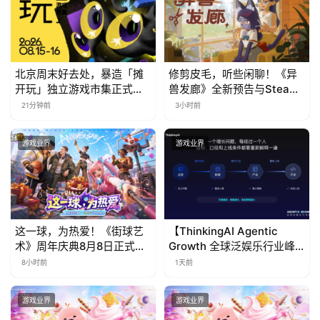
北京周末好去处，暴造「摊
修剪皮毛，听些闲聊！《异
开玩」独立游戏市集正式开
兽发廊》全新预告与Steam
票！
免费试玩公开
21分钟前
3小时前
游戏业界
游戏业界
这一球，为热爱！《街球艺
【ThinkingAI Agentic
术》周年庆典8月8日正式上
Growth 全球泛娱乐行业峰
线，多重福利与全新内容同
会】Agent 时代，人到底负
8小时前
1天前
步开启
责什么
游戏业界
游戏业界