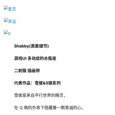
机
游
戏
休
闲
游
Shabby(类聚细节)
戏
游戏UI 多动症的水瓶座
2
0
二刺猿 插画师
2
5
代表作品：雪彼&S镇系列
第
十
	雪彼是来自平行世界的精灵，
三
届
	在 Q 萌的外表下隐藏着一颗真诚的心。
金