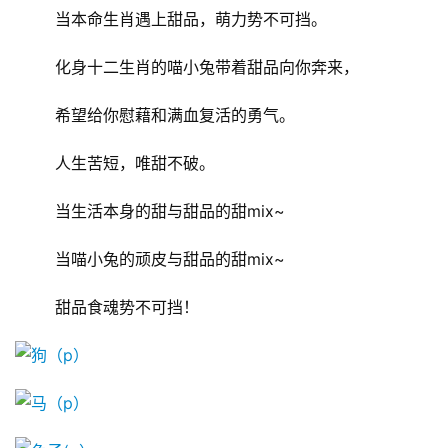
	当本命生肖遇上甜品，萌力势不可挡。
	化身十二生肖的喵小兔带着甜品向你奔来，
	希望给你慰藉和满血复活的勇气。
	人生苦短，唯甜不破。
	当生活本身的甜与甜品的甜mix~
	当喵小兔的顽皮与甜品的甜mix~
	甜品食魂势不可挡！
首
页