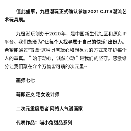
值此盛事，九橙潮玩正式确认参加2021 CJTS潮流艺
术玩具展。
	九橙潮玩创办于2020年，是中国新生代社区和原创IP
平台。我们想要为
“让每个人找寻属于自己的快乐”出份力。
希望能通过“盲盒”这种具有玩心和想象力的方式来守护每个
人的童真。＂始于动心，诚然心动＂是我们的坚守。感激缘
分让我们聚在介个万物皆可萌的次元里~
画师七七
萌即正义 宅女设计师
二次元重度患者 网络人气漫画家
代表作品：喵小兔甜品系列