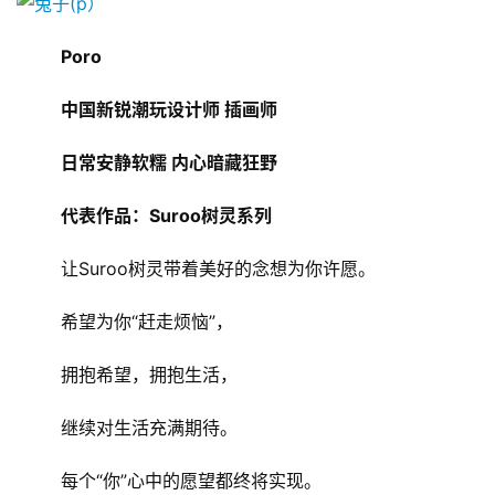
游
Poro
茶
原
中国新锐潮玩设计师 插画师
创
日常安静软糯 内心暗藏狂野
游
代表作品：Suroo树灵系列
戏
业
	让Suroo树灵带着美好的念想为你许愿。
界
	希望为你“赶走烦恼”，
手
机
	拥抱希望，拥抱生活，
游
戏
	继续对生活充满期待。
单
	每个“你”心中的愿望都终将实现。