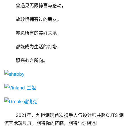
茶
	曾遇见无限惊喜与感动，
奖
	故珍惜拥有过的朋友。
	亦愿所有的美好关系，
7
月
	都能成为生活的灯塔，
3
	照亮心之所向。
0
日
游
茶
对
	2021年，九橙潮玩首次携手人气设计师共赴CJTS 潮
接
流艺术玩具展。期待你的莅临，期待与你相遇！
会