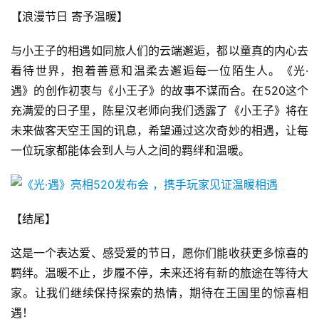
休
【浪漫节日 寄予温暖】
闲
游
与小王子的相遇如同旅人们的云端邂逅，都以童真的内心去
戏
看待世界，抱着善意和温柔去邂逅每一位陌生人。《光·
遇》的创作初衷与《小王子》的故事不谋而合。在520这个
2
充满爱的日子里，陈星汉老师向我们透露了《小王子》将在
0
未来做客天空王国的讯息，希望通过这次奇妙的相遇，让每
2
一位玩家都能体会到人与人之间的羁绊和温暖。
5
第
十
三
【结尾】
届
金
这是一个表达爱、感受爱的节日，愿你们能收获更多惊喜的
茶
羁绊。温暖不止，步履不停，未来还将有新的旅途在等待大
奖
家。让我们继续保持探索的热情，期待在王国里的惊喜相
遇！