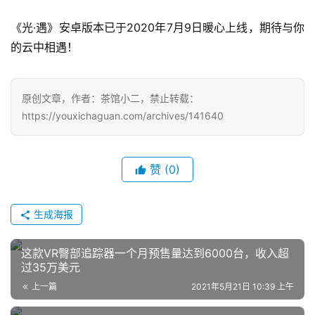
7
《光·遇》安卓版本已于2020年7月9日暖心上线，期待与你
月
的云中相遇！
3
0
原创文章，作者：茶馆小二，禁止转载：
https://youxichaguan.com/archives/141640
日
游
赞
(0)
茶
对
生成海报
接
会
这款VR臀部追踪器一个月预售量达到6000台，收入超
过35万美元
上
上一篇
2021年5月21日 10:39 上午
海