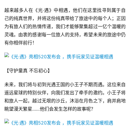
原
创
越来越多人在《光·遇》中相遇，他们在这里找寻到属于自
己的纯真世界，并将这份纯真带给了旅途中的每个人；正因
游
为有旅人们的热情传递，我们才能够聚集超过一亿个温暖的
戏
灵魂。由衷的感谢每一位旅人的支持，希望未来的旅途中仍
业
有你相伴前行！
界
手
机
【守护童真 不忘初心】
游
戏
未来，我们将与初到光遇王国的小王子不期而遇。这位来自
遥远星球的特别伙伴，向我们发出了牵手的邀约。小王子将
单
和旅人一起，越过无垠的沙丘，沐浴在月色之下，肩并肩地
机
眺望漫天繁星……他们会发生怎样的故事呢？
游
戏