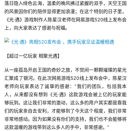
落日隐入绯色云海，温柔的晚风拂过紧握的双手，天空王国
的风景因你们的陪伴显得更加浪漫；在这个特别的日子里，
《光·遇》游戏制作人陈星汉老师在网易游戏520线上发布会
上，向大家表达了感谢与祝福。
【超过一亿玩家 相聚光遇】
从一座孤岛开启王国的奇妙之旅，不觉间一颗颗璀璨的星光
汇聚成了银河。在此次网易游戏520线上发布会中，陈星汉
老师向玩家表达了诚挚的感谢：“我们的团队，包括我本
人，从来都没有想到《光·遇》这款游戏会被上亿的玩家能
首
页
够玩到。这让我们非常的激动，这么多的用户其实都是靠我
们的玩家亲自去安利，才能够到了今天这个程度，我们非常
游
非常地感动。因为如果没有你们的支持，我们也不会能够将
茶
这款温暖的游戏带到这么多人的手中，非常感谢。”