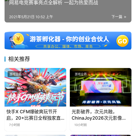
网易电竞赛事亮点全解析 一起为热爱而战
站
2021年5月21日 10:52 上午
下一篇
中
文
(
中
国
相关推荐
)
游戏业界
游戏业界
快手X CFM爆破爽玩节开
光影破界，次元共融，
启，20+比赛日全程独家直
ChinaJoy2026次元影像生
播
态标准化发展大会盛大召开
7小时前
10小时前