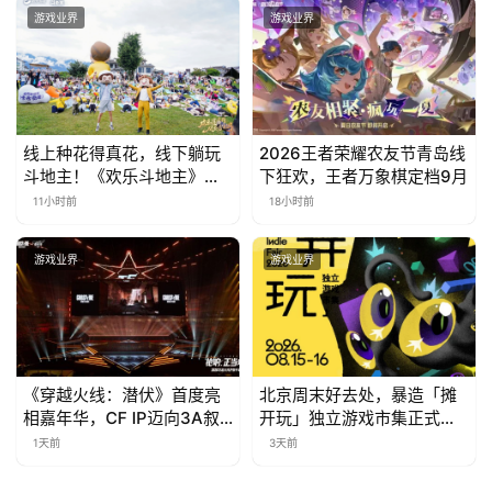
游戏业界
游戏业界
线上种花得真花，线下躺玩
2026王者荣耀农友节青岛线
斗地主！《欢乐斗地主》欢
下狂欢，王者万象棋定档9月
乐中国行·云南站精彩盘点
11小时前
18小时前
游戏业界
游戏业界
《穿越火线：潜伏》首度亮
北京周末好去处，暴造「摊
相嘉年华，CF IP迈向3A叙
开玩」独立游戏市集正式开
事新高度
票！
1天前
3天前