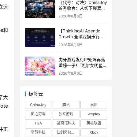
《代号：对决》ChinaJoy
立运
首秀收官：从线下爆满看
见玩家的真实期待
2026年8月6日
es和
【ThinkingAI Agentic
Growth 全球泛娱乐行业
峰会】Agent 时代，人到
2026年8月6日
底负责什么
虎牙游戏发行IP矩阵再落
重磅一子！顶流“女明星”
ZANMANG LOOPY 正版
2026年8月6日
3D消除手游《消消奇遇》
惊喜曝光
标签云
现了大
ChinaJoy
腾讯
索尼
te 
影之刃零
独立游戏
weplay
TGA
逃离塔科夫
英雄联盟
并正
掌慧科技
仙剑奇侠传四
Xbox