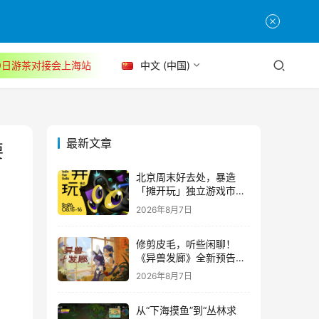
30日游茶对接会上海站
中文 (中国)
最新文章
要
北京周末好去处，暴造
「摊开玩」独立游戏市集
正式开票！
2026年8月7日
修剪皮毛，听些闲聊！
《异兽发廊》全新预告与
Steam免费试玩公开
2026年8月7日
从“下海摸鱼”到“丛林求