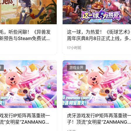
毛，听些闲聊！《异兽发
这一球，为热爱！《街球艺术
新预告与Steam免费试玩
周年庆典8月8日正式上线，多
福利与全新内容同步开启
17小时前
界
游戏业界
戏发行IP矩阵再落重磅一
虎牙游戏发行IP矩阵再落重磅
流“女明星”ZANMANG
子！顶流“女明星”ZANMANG
PY 正版3D消除手游《消消
LOOPY 正版3D消除手游《消