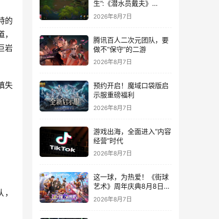
生”:《潜水员戴夫》
DLC《丛林》移动端定档
2026年8月7日
特的
8月14日
道，
腾讯百人二次元团队，要
巨岩
做不“保守”的二游
2026年8月7日
慎失
预约开启！魔域口袋版启
示服重磅福利
2026年8月7日
游戏出海，全面进入“内容
经营”时代
2026年8月7日
这一球，为热爱！《街球
艺术》周年庆典8月8日正
队，
式上线，多重福利与全新
2026年8月7日
内容同步开启