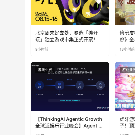
北京周末好去处，暴造「摊开
修剪皮
玩」独立游戏市集正式开票！
廊》全
公开
9小时前
13小时前
游戏业界
游戏业
【ThinkingAI Agentic Growth
虎牙游
全球泛娱乐行业峰会】Agent 时
子！顶
代，人到底负责什么
LOO