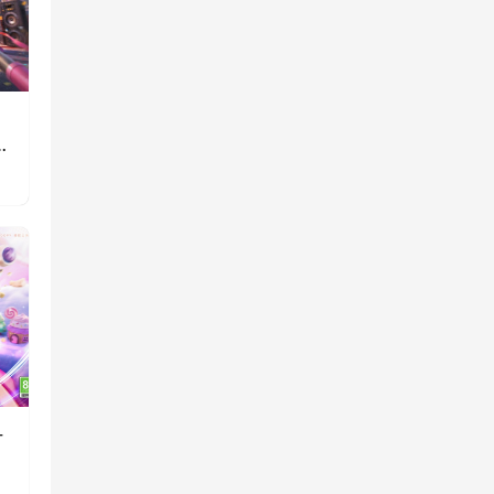
》
重
一
消