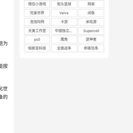
微信小游戏
街头篮球
网易
完美世界
Valve
闲鱼
泡泡玛特
卡游
米哈游
天美工作室
中国独立游戏联盟
Supercell
ps5
鹰角
逆神者
期为
帕斯亚科技
全面战争
刺客信条
能按
化世
备的