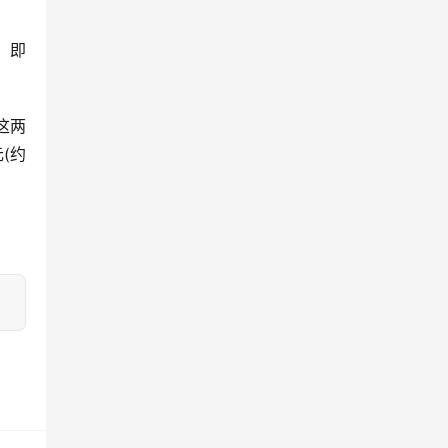
，即
。这两
元(约