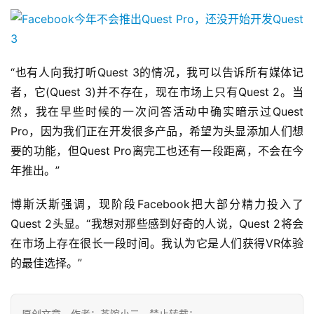
单
机
游
“也有人向我打听Quest 3的情况，我可以告诉所有媒体记
戏
者，它(Quest 3)并不存在，现在市场上只有Quest 2。当
然，我在早些时候的一次问答活动中确实暗示过Quest 
休
Pro，因为我们正在开发很多产品，希望为头显添加人们想
闲
要的功能，但Quest Pro离完工也还有一段距离，不会在今
游
年推出。”
戏
博斯沃斯强调，现阶段Facebook把大部分精力投入了
2
Quest 2头显。“我想对那些感到好奇的人说，Quest 2将会
0
2
在市场上存在很长一段时间。我认为它是人们获得VR体验
5
的最佳选择。”
第
十
三
原创文章，作者：茶馆小二，禁止转载：