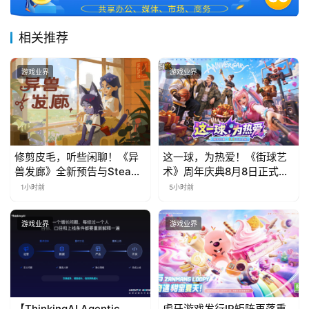
接
相关推荐
会
上
游戏业界
游戏业界
海
站
修剪皮毛，听些闲聊！《异
这一球，为热爱！《街球艺
中
兽发廊》全新预告与Steam
术》周年庆典8月8日正式上
免费试玩公开
线，多重福利与全新内容同
文
1小时前
5小时前
步开启
(
中
游戏业界
游戏业界
国
)
【ThinkingAI Agentic
虎牙游戏发行IP矩阵再落重