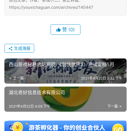
届
https://youxichaguan.com/archives/140447
金
茶
奖
赞
(0)
生成海报
7
月
西山居神秘悬念站揭晓 《剑侠世界3》测试定档5月
3
上一篇
2021年4月22日 2:32 下午
0
湖北奇好信息技术有限公司
日
游
2021年4月22日 4:09 下午
下一篇
茶
对