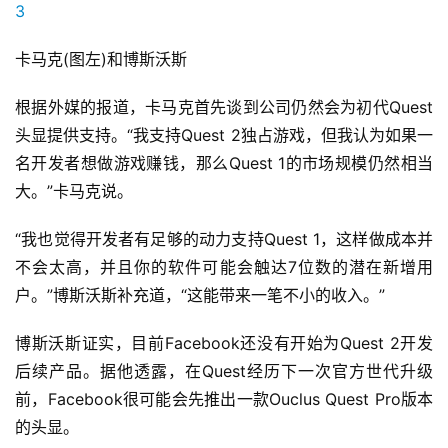
首
页
卡马克(图左)和博斯沃斯
根据外媒的报道，卡马克首先谈到公司仍然会为初代Quest
游
头显提供支持。“我支持Quest 2独占游戏，但我认为如果一
茶
原
名开发者想做游戏赚钱，那么Quest 1的市场规模仍然相当
创
大。”卡马克说。
游
“我也觉得开发者有足够的动力支持Quest 1，这样做成本并
戏
不会太高，并且你的软件可能会触达7位数的潜在新增用
业
户。”博斯沃斯补充道，“这能带来一笔不小的收入。”
界
博斯沃斯证实，目前Facebook还没有开始为Quest 2开发
手
后续产品。据他透露，在Quest经历下一次官方世代升级
机
前，Facebook很可能会先推出一款Ouclus Quest Pro版本
游
的头显。
戏