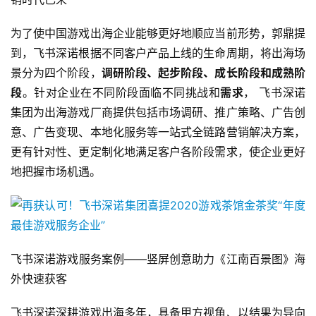
游
戏
为了使中国游戏出海企业能够更好地顺应当前形势，郭鼎提
到，飞书深诺根据不同客户产品上线的生命周期，将出海场
单
景分为四个阶段，
调研阶段、起步阶段、成长阶段和成熟阶
机
游
段
。针对企业在不同阶段面临不同挑战和
需求
， 飞书深诺
戏
集团为出海游戏厂商提供包括市场调研、推广策略、广告创
意、广告变现、本地化服务等一站式全链路营销解决方案，
休
更有针对性、更定制化地满足客户各阶段需求，使企业更好
闲
地把握市场机遇。
游
戏
2
0
飞书深诺游戏服务案例——竖屏创意助力《江南百景图》海
2
外快速获客
5
第
飞书深诺深耕游戏出海多年，具备甲方视角、以结果为导向