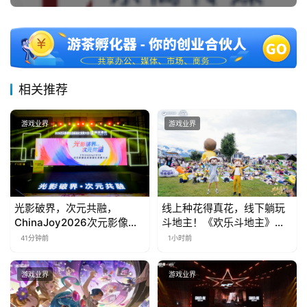
相关推荐
游戏业界
游戏业界
光影破界，次元共融，
线上种花得真花，线下躺玩
ChinaJoy2026次元影像生
斗地主！《欢乐斗地主》欢
态标准化发展大会盛大召开
乐中国行·云南站精彩盘点
41分钟前
1小时前
游戏业界
游戏业界