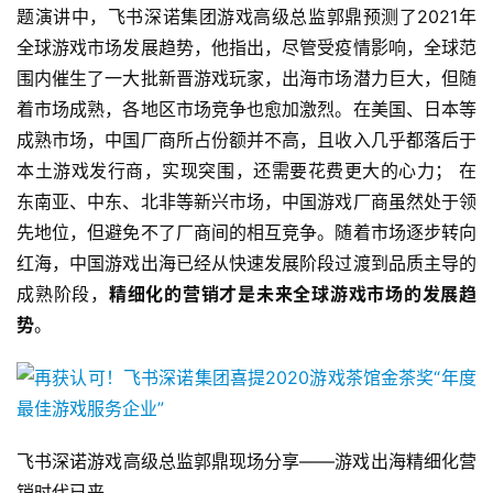
题演讲中，飞书深诺集团游戏高级总监郭鼎预测了2021年
全球游戏市场发展趋势，他指出，尽管受疫情影响，全球范
首
围内催生了一大批新晋游戏玩家，出海市场潜力巨大，但随
页
着市场成熟，各地区市场竞争也愈加激烈。在美国、日本等
成熟市场，中国厂商所占份额并不高，且收入几乎都落后于
游
本土游戏发行商，实现突围，还需要花费更大的心力； 在
茶
东南亚、中东、北非等新兴市场，中国游戏厂商虽然处于领
原
先地位，但避免不了厂商间的相互竞争。随着市场逐步转向
创
红海，中国游戏出海已经从快速发展阶段过渡到品质主导的
成熟阶段，
精细化的营销才是未来全球游戏市场的发展趋
游
势
。
戏
业
界
手
飞书深诺游戏高级总监郭鼎现场分享——游戏出海精细化营
机
销时代已来