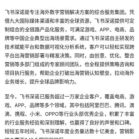
对
飞书深诺是专注海外数字营销解决方案的综合服务集团。凭
接
借九大国际媒体渠道和丰富的全球资源，飞书深诺提供可定
制组合的全链路产品化服务，可满足游戏、APP、电商、品
会
牌等中国企业典型出海场景需求。通过飞书深诺自主研发的
上
技术赋能平台和数据可视化分析系统，客户可以轻松实现跨
海
平台出海营销部署与精准决策。同时，由创意、优化、整合
站
营销等多部门组成的专家顾问团队，也全程提供策略咨询和
项目执行服务，帮助企业打破出海营销认知壁垒，拉动海外
业务增长，提升全球品牌影响力。
中
文
至今，飞书深诺已服务超过一万家企业客户，覆盖电商、游
(
戏、APP、品牌等多个领域，其中包括阿里巴巴、腾讯、滴
中
滴、携程、小米、OPPO等行业头部优秀企业，积累了丰富
国
的行业服务经验和深刻理解，也赢得了良好的声誉和口碑。
)
短短五年时间，飞书深诺年度业务量达数十亿美金，营销影