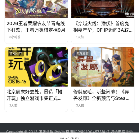
2026王者荣耀农友节青岛线
《穿越火线：潜伏》首度亮
下狂欢，王者万象棋定档9月
相嘉年华，CF IP迈向3A叙
事新高度
8小时前
1天前
游戏业界
游戏业界
北京周末好去处，暴造「摊
修剪皮毛，听些闲聊！《异
开玩」独立游戏市集正式开
兽发廊》全新预告与Steam
票！
免费试玩公开
2天前
3天前
Copyright © 2013 游戏茶馆 版权所有
蜀ICP备11004573号-7
增值电信业务
经营许可证 川B2-20170060号