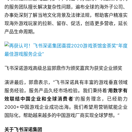
十
的服务团队擅长解决复杂性问题，遍布全球的海外子公司、
三
办事处深刻了解当地文化背景及法律法规，帮助客户精准实
届
现海外游戏玩家的拉新、留存、促活，创造更多营收，延长
金
茶
产品生命周期。
奖
7
飞书深诺游戏高级总监郭鼎作为颁奖嘉宾为获奖企业颁奖
月
演讲最后，郭鼎表示，“飞书深诺具有丰富的游戏垂直领域
3
服务经验，服务产品久经市场检验。我们秉持着‘
用数字有
0
效联结中国企业和全球消费者
’的服务理念，已经助力
2000+中国游戏企业成功出海。我们希望用营销赋能企业
日
国际化，帮助越来越多的中国游戏厂商实现全球梦想。“
游
茶
关于飞书深诺集团