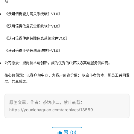
品：
业
界
《沃可倍得能力网关系统软件V1.0》
手
《沃可倍得信息安全系统软件V1.0》
机
《沃可倍得住房保障信息系统软件V1.0》
游
戏
《沃可倍得业务拨测系统软件V1.0》
公司愿景：崇尚技术与创新，成为优秀的IT解决方案与服务供应商。
单
机
核心价值观：以客户为中心，为客户创造价值； 以奋斗者为本，和员工共同发
游
展、共享成果。
戏
休
原创文章，作者：茶馆小二，禁止转载：
闲
https://youxichaguan.com/archives/13589
游
戏
赞
(0)