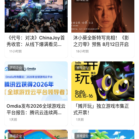
0
日
游
茶
《代号：对决》ChinaJoy首
沐小葵全新特写亮相！《影
秀收官：从线下爆满看见玩
之刃零》预售 8月12日开启
对
家的真实期待
11小时前
18小时前
接
游戏企业
游戏企业
会
上
海
站
Omdia发布2026全球游戏云
「摊开玩」独立游戏市集正
平台报告：腾讯云连续两年
式开票！
入选“领导者”象限
1天前
1天前
中
文
游戏企业
游戏企业