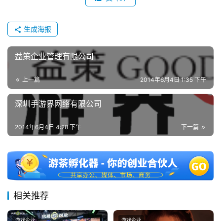
2
0
生成海报
2
5
益策企业管理有限公司
第
十
上一篇
2014年6月4日 1:35 下午
三
届
深圳手游界网络有限公司
金
茶
2014年6月4日 4:28 下午
下一篇
奖
7
月
相关推荐
3
游戏企业
游戏企业