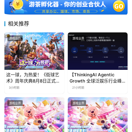
相关推荐
游戏业界
游戏业界
这一球，为热爱！《街球艺
【ThinkingAI Agentic
术》周年庆典8月8日正式上
Growth 全球泛娱乐行业峰
线，多重福利与全新内容同
会】Agent 时代，人到底负
3小时前
21小时前
步开启
责什么
游戏业界
游戏业界