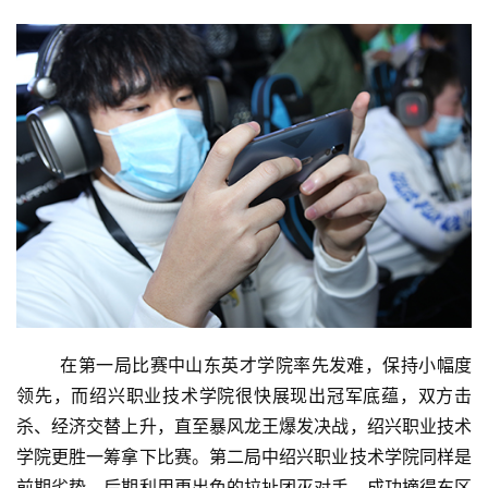
戏
单
机
游
戏
休
闲
游
戏
2
	在第一局比赛中山东英才学院率先发难，保持小幅度
0
2
领先，而绍兴职业技术学院很快展现出冠军底蕴，双方击
5
杀、经济交替上升，直至暴风龙王爆发决战，绍兴职业技术
第
学院更胜一筹拿下比赛。第二局中绍兴职业技术学院同样是
十
前期劣势，后期利用更出色的拉扯团灭对手，成功摘得东区