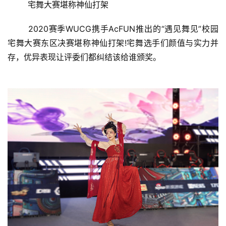
	宅舞大赛堪称神仙打架
接
	2020赛季WUCG携手AcFUN推出的“遇见舞见”校园
会
宅舞大赛东区决赛堪称神仙打架!宅舞选手们颜值与实力并
上
存，优异表现让评委们都纠结该给谁颁奖。
海
站
中
文
(
中
国
)