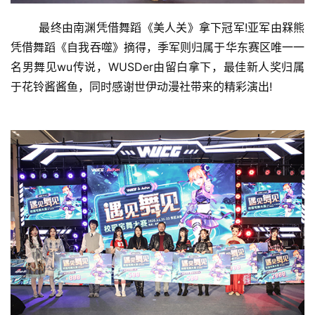
	最终由南渊凭借舞蹈《美人关》拿下冠军!亚军由槑熊
凭借舞蹈《自我吞噬》摘得，季军则归属于华东赛区唯一一
名男舞见wu传说，WUSDer由留白拿下，最佳新人奖归属
于花铃酱酱鱼，同时感谢世伊动漫社带来的精彩演出!