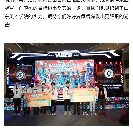
三
冠军，向卫冕的目标迈出坚实的一步。而我们也见识到了山
届
东英才学院的实力，期待你们好好复盘后爆发出更耀眼的光
金
茶
芒!
奖
7
月
3
0
日
游
茶
对