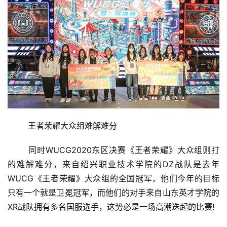
首
页
游
茶
原
创
	王者荣耀大众组难解难分
游
戏
	同时WUCG2020东区决赛《王者荣耀》大众组则打
业
界
的难解难分，来自绍兴职业技术学院的DZ战队是去年
WUCG《王者荣耀》大众组的全国冠军，他们今年的目标
手
只有一个就是卫冕冠军，而他们的对手来自山东英才学院的
机
XR战队拥有多名国服选手，这势必是一场高潮迭起的比赛!
游