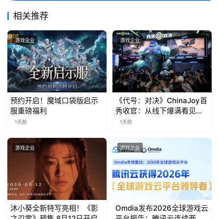
届
金
相关推荐
茶
奖
游戏企业
游戏企业
7
预约开启！魔域口袋版启示
《代号：对决》ChinaJoy首
月
服重磅福利
秀收官：从线下爆满看见玩
3
家的真实期待
1天前
1天前
0
游戏企业
游戏企业
日
游
茶
对
沐小葵全新特写亮相！《影
Omdia发布2026全球游戏云
之刃零》预售 8月12日开启
平台报告：腾讯云连续两年