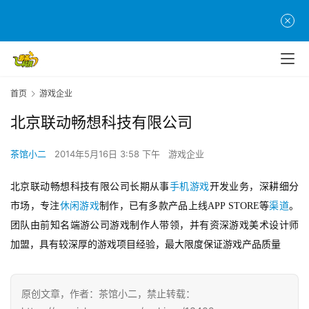
首
页
游
茶
首页
游戏企业
原
创
北京联动畅想科技有限公司
茶馆小二
2014年5月16日 3:58 下午
游戏企业
游
戏
北京联动畅想科技有限公司长期从事
手机
游戏
开发业务，深耕细分
业
界
市场，专注
休闲游戏
制作，已有多款产品上线APP STORE等
渠道
。
团队由前知名端游公司游戏制作人带领，并有资深游戏美术设计师
手
加盟，具有较深厚的游戏项目经验，最大限度保证游戏产品质量
机
游
戏
原创文章，作者：茶馆小二，禁止转载：