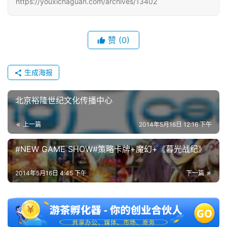
https://youxichaguan.com/archives/13402
单
机
赞
(0)
游
戏
生成海报
休
闲
北京裕隆世纪文化传播中心
游
戏
上一篇
2014年5月16日 12:16 下午
2
#NEW GAME SHOW#策略卡牌+魔幻+《暮光战纪》
0
2
2014年5月16日 4:45 下午
下一篇
5
第
十
三