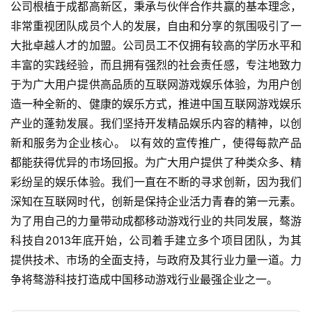
公司根植于成都高新区，秉承与伙伴合作共赢的基本理念，
游
非常重视团队成员个人的发展，自由和分享的氛围吸引了一
戏
大批卓越人才的加盟。公司员工不仅拥有较高的学历水平和
业
丰富的实践经验，而且拥有强烈的社会责任感，专注地致力
界
于为广大用户提供高品质的互联网游戏娱乐体验，为用户创
造一种全新的、健康的娱乐方式，推进中国互联网游戏娱乐
手
产业的蓬勃发展。我们坚持开发精品娱乐内容的精神，以创
机
游
新和服务为企业核心。 以有效的宣传推广，使得每款产品
戏
都能获得优异的市场回报。为广大用户提供了种类众多、精
彩纷呈的娱乐体验。我们一直在不断的寻求创新，因为我们
单
深知在互联网时代，创新是保持企业活力青春的第一元素。
机
为了用自己的力量带动成都移动游戏行业的共同发展，骜游
游
科技自2013年底开始，公司着手建立多个项目团队，为其
戏
提供技术、市场的全面支持，与政府及其行业力量一道。力
争将骜游科技打造成中国移动游戏行业最强企业之一。					
休
闲