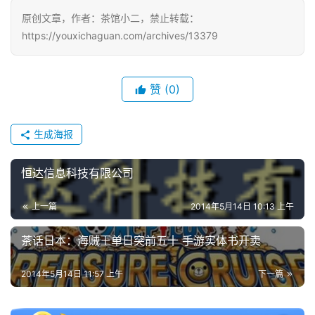
游
原创文章，作者：茶馆小二，禁止转载：
戏
https://youxichaguan.com/archives/13379
2
0
赞
(0)
2
5
第
生成海报
十
三
恒达信息科技有限公司
届
金
上一篇
2014年5月14日 10:13 上午
茶
奖
茶话日本：海贼王单日突前五十 手游实体书开卖
2014年5月14日 11:57 上午
下一篇
7