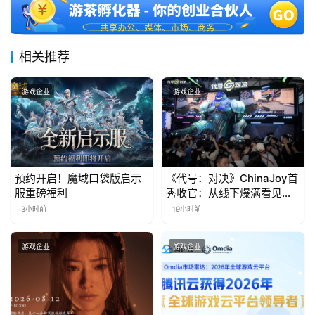
月
3
0
相关推荐
日
游戏企业
游戏企业
游
茶
对
预约开启！魔域口袋版启示
《代号：对决》ChinaJoy首
接
服重磅福利
秀收官：从线下爆满看见玩
会
家的真实期待
3小时前
19小时前
上
游戏企业
游戏企业
海
站