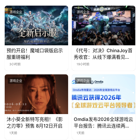
0
游戏企业
游戏企业
日
游
茶
预约开启！魔域口袋版启示
《代号：对决》ChinaJoy首
对
服重磅福利
秀收官：从线下爆满看见玩
家的真实期待
3小时前
19小时前
接
会
游戏企业
游戏企业
上
海
站
沐小葵全新特写亮相！《影
Omdia发布2026全球游戏云
之刃零》预售 8月12日开启
平台报告：腾讯云连续两年
入选“领导者”象限
1天前
1天前
中