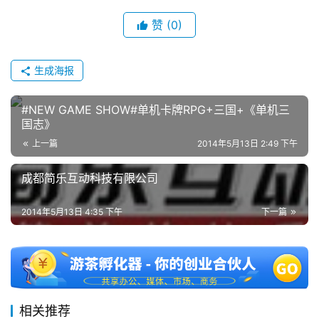
赞
(0)
2
0
2
生成海报
5
第
#NEW GAME SHOW#单机卡牌RPG+三国+《单机三
十
国志》
三
上一篇
2014年5月13日 2:49 下午
届
金
成都简乐互动科技有限公司
茶
奖
2014年5月13日 4:35 下午
下一篇
7
月
相关推荐
3