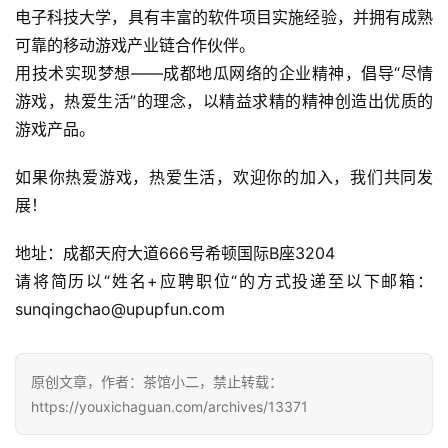
戏
电子科技大学，具有丰富的软件项目实施经验，并拥有成熟
业
可靠的移动游戏产业链合作伙伴。
界
用技术实现梦想——成都地瓜网络的企业精神，倡导“尽情
游戏，热爱生活”的理念，以精益求精的精神创造出优质的
手
游戏产品。
机
游
如果你热爱游戏，热爱生活，欢迎你的加入，我们共同发
戏
展！
单
地址：成都天府大道666号希顿国际B座3204
机
请将简历以“姓名+应聘职位“的方式投递至以下邮箱：
游
戏
sunqingchao@upupfun.com  
休
原创文章，作者：茶馆小二，禁止转载：
闲
https://youxichaguan.com/archives/13371
游
戏