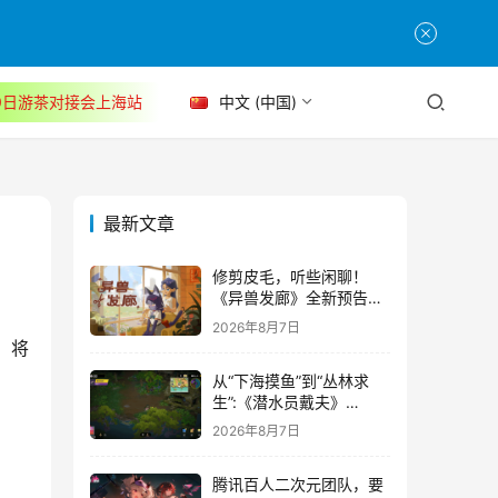
30日游茶对接会上海站
中文 (中国)
最新文章
修剪皮毛，听些闲聊！
《异兽发廊》全新预告与
Steam免费试玩公开
2026年8月7日
从“下海摸鱼”到“丛林求
生”:《潜水员戴夫》
DLC《丛林》移动端定档
2026年8月7日
8月14日
腾讯百人二次元团队，要