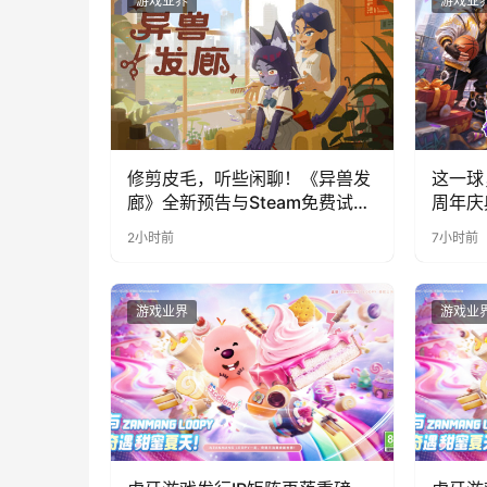
游戏业界
游戏业
修剪皮毛，听些闲聊！《异兽发
这一球
廊》全新预告与Steam免费试玩
周年庆
公开
福利与
2小时前
7小时前
游戏业界
游戏业