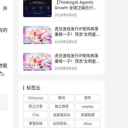
【ThinkingAI Agentic
Growth 全球泛娱乐行业
峰会】Agent 时代，人到
2026年8月6日
底负责什么
虎牙游戏发行IP矩阵再落
重磅一子！顶流“女明星”
ZANMANG LOOPY 正版
2026年8月6日
3D消除手游《消消奇遇》
惊喜曝光
虎牙游戏发行IP矩阵再落
重磅一子！顶流“女明星”
ZANMANG LOOPY 正版
2026年8月6日
3D消除手游《消消奇遇》
力。
惊喜曝光
标签云
ChinaJoy
腾讯
索尼
影之刃零
独立游戏
weplay
TGA
逃离塔科夫
英雄联盟
掌慧科技
仙剑奇侠传四
Xbox