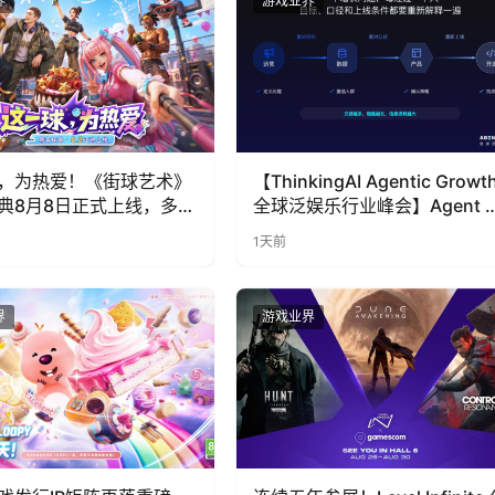
界
游戏业界
，为热爱！《街球艺术》
【ThinkingAI Agentic Growt
典8月8日正式上线，多重
全球泛娱乐行业峰会】Agent 
全新内容同步开启
代，人到底负责什么
1天前
界
游戏业界