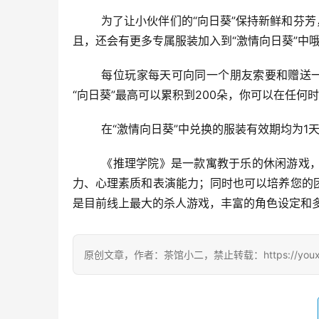
	为了让小伙伴们的“向日葵”保持新鲜和芬芳，“激情向日葵”中免费兑换的服装将在每个月的第一天进行更换！并
且，还会有更多专属服装加入到“激情向日葵”中
	每位玩家每天可向同一个朋友索要和赠送一朵“向日葵”，每天总计可以领取10朵“向日葵”，自己所能够拥有的
“向日葵”最高可以累积到200朵，你可以在任何
	在“激情向日葵”中兑换的服装有效期均为
	《推理学院》是一款寓教于乐的休闲游戏，能帮助你提高观察能力、逻辑思维能力、想象力、判断力、表述能
力、心理素质和表演能力；同时也可以培养您的
是目前线上最大的杀人游戏，丰富的角色设定和
原创文章，作者：茶馆小二，禁止转载：https://youxichag