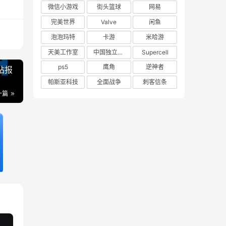
微信小游戏
街头篮球
网易
完美世界
Valve
闲鱼
泡泡玛特
卡游
米哈游
天美工作室
中国独立游戏联盟
Supercell
ps5
鹰角
逆神者
站报
帕斯亚科技
全面战争
刺客信条
一篇