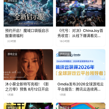
游戏企业
游戏企业
0
日
游
茶
预约开启！魔域口袋版启示
《代号：对决》ChinaJoy首
服重磅福利
秀收官：从线下爆满看见玩
对
家的真实期待
2小时前
18小时前
接
游戏企业
游戏企业
会
上
海
站
沐小葵全新特写亮相！《影
Omdia发布2026全球游戏云
之刃零》预售 8月12日开启
平台报告：腾讯云连续两年
入选“领导者”象限
1天前
1天前
中
文
游戏企业
游戏企业