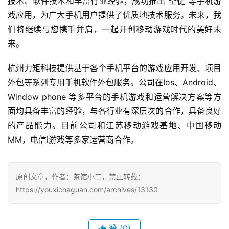
技术、软件技术和丰富行业经验，成功推出"圣徒"等手机游
业
戏应用，为广大手机用户提供了优质地技术服务。未来，我
界
们将继续与您携手并肩，一起开创移动游戏时代的美好未
来。
手
机
杭州力矩科技提供基于各个手机平台的游戏应用开发、项目
游
外包等系列专用手机软件外包服务。公司在Ios、Android、
戏
Window phone 等多平台的手机游戏和运营解决方案等方
面均具备丰富的经验，与各行业有深层次的合作，具备良好
单
机
的产品能力。目前公司和江苏移动游戏基地、中国移动
游
MM，电信i游戏等多家运营商合作。
戏
休
原创文章，作者：茶馆小二，禁止转载：
闲
https://youxichaguan.com/archives/13130
游
戏
赞
(0)