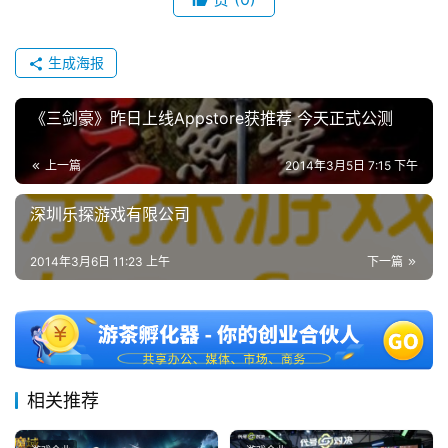
2
0
生成海报
2
5
《三剑豪》昨日上线Appstore获推荐 今天正式公测
第
十
三
上一篇
2014年3月5日 7:15 下午
届
深圳乐探游戏有限公司
金
茶
奖
2014年3月6日 11:23 上午
下一篇
7
月
相关推荐
3