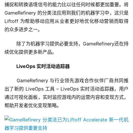
捕捉和转换语境信号的能力比以往任何时候都更加重要。将 
业
界
GameRefinery 的分类法应用到我们的机器学习中，这只是 
Liftoff 为帮助移动应用从业者更好地优化移动营销而取得
手
的众多进步之一。
机
游
	除了为机器学习提供必要支持，GameRefinery还在持
戏
续优化提供更多新产品。
LiveOps 实时活动追踪器
单
机
	GameRefinery 与行业领先游戏合作伙伴厂商共同推
游
戏
出了新的 LiveOps 工具 – LiveOps 实时活动追踪器，用户
通过可视化面板，实时监控游戏内的运营内容和变现方式，
休
帮助开发者优化变现策略。
闲
游
戏