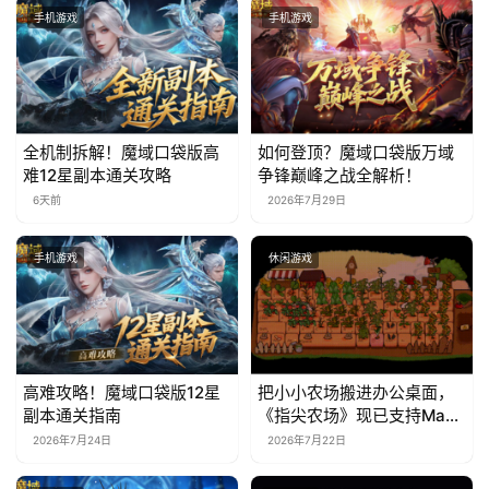
手机游戏
手机游戏
全机制拆解！魔域口袋版高
如何登顶？魔域口袋版万域
难12星副本通关攻略
争锋巅峰之战全解析！
6天前
2026年7月29日
手机游戏
休闲游戏
高难攻略！魔域口袋版12星
把小小农场搬进办公桌面，
副本通关指南
《指尖农场》现已支持Mac
系统！
2026年7月24日
2026年7月22日