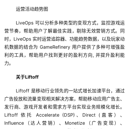
2
	运营活动趋势图
0
2
	LiveOps 可以分析多种类型的变现方式，监控游戏运
5
营节奏，帮助用户了解最佳实践，剔除无效营销方式。同
第
时，LiveOps 实时运营追踪器、功能趋势数据，以及玩家动
十
机数据的结合为 GameRefinery 用户提供了多种可增强盈
三
利的工具，帮助用户找到更好的盈利方向, 并提升盈利能
届
力。
金
茶
关于Liftoff
奖
	Liftoff 是移动行业领先的一站式增长加速平台，通过
广告投放和流量变现相关解决方案，帮助移动应用广告主、
7
发行商、游戏开发者和需求方平台实现业务规模化增长。
月
Liftoff 依托 Accelerate (DSP)、Direct (直客）、
Influence（达人营销）、Monetize（广告变现）、
3