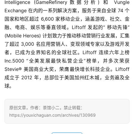
Intelligence (GameRefinery数据分析) 和 Vungle 
0
Exchange 在内的一系列解决方案，服务于来自全球 74 个
日
国家和地区超过 6,600 家移动企业，涵盖游戏、社交、金
融、电商、娱乐等垂直领域。Liftoff 发起的“ 移动先锋” 
游
(Mobile Heroes) 计划致力于推动移动营销行业发展，汇集
茶
了超过 3,000 名应用营销人、变现领域专家以及游戏开发
对
者，已成为业界知名的全球社区。Liftoff 连续六年上榜 
接
Inc.5000 “全美发展最快私营企业”榜单，并多次荣获 
Stevie® 美国商业大奖，荣膺最快增长科技企业。Liftoff 
会
成立于 2012 年，总部位于美国加州红木城，业务遍及全
上
球。
海
站
原创文章，作者：茶馆小二，禁止转载：
https://youxichaguan.com/archives/130969
中