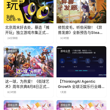
会
上
海
站
北京周末好去处，暴造「摊
修剪皮毛，听些闲聊！《异
开玩」独立游戏市集正式开
兽发廊》全新预告与Steam
票！
免费试玩公开
24分钟前
3小时前
中
游戏业界
游戏业界
文
(
中
国
)
这一球，为热爱！《街球艺
【ThinkingAI Agentic
术》周年庆典8月8日正式上
Growth 全球泛娱乐行业峰
线，多重福利与全新内容同
会】Agent 时代，人到底负
8小时前
1天前
步开启
责什么
游戏业界
游戏业界