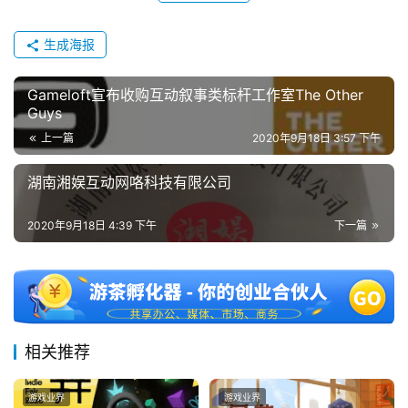
茶
奖
生成海报
Gameloft宣布收购互动叙事类标杆工作室The Other
Guys
7
上一篇
2020年9月18日 3:57 下午
月
3
湖南湘娱互动网咯科技有限公司
0
2020年9月18日 4:39 下午
下一篇
日
游
茶
对
相关推荐
接
游戏业界
游戏业界