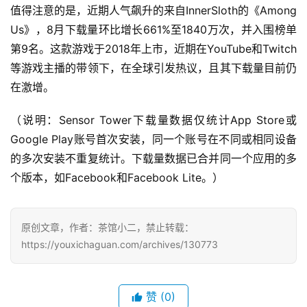
机
值得注意的是，近期人气飙升的来自InnerSloth的《Among 
游
Us》，8月下载量环比增长661%至1840万次，并入围榜单
戏
第9名。这款游戏于2018年上市，近期在YouTube和Twitch
等游戏主播的带领下，在全球引发热议，且其下载量目前仍
休
在激增。
闲
游
（说明：Sensor Tower下载量数据仅统计App Store或
戏
Google Play账号首次安装，同一个账号在不同或相同设备
的多次安装不重复统计。下载量数据已合并同一个应用的多
2
个版本，如Facebook和Facebook Lite。）
0
2
5
原创文章，作者：茶馆小二，禁止转载：
第
https://youxichaguan.com/archives/130773
十
三
届
金
赞
(0)