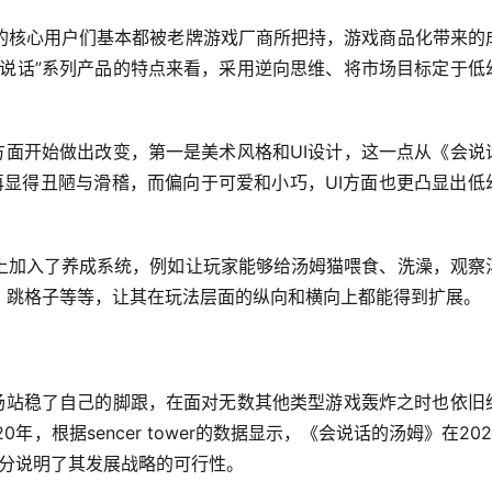
的核心用户们基本都被老牌游戏厂商所把持，游戏商品化带来的
会说话”系列产品的特点来看，采用逆向思维、将市场目标定于低
方面开始做出改变，第一是美术风格和UI设计，这一点从《会说
再显得丑陋与滑稽，而偏向于可爱和小巧，UI方面也更凸显出低
上加入了养成系统，例如让玩家能够给汤姆猫喂食、洗澡，观察
、跳格子等等，让其在玩法层面的纵向和横向上都能得到扩展。
市场站稳了自己的脚跟，在面对无数其他类型游戏轰炸之时也依旧
，根据sencer tower的数据显示，《会说话的汤姆》在202
充分说明了其发展战略的可行性。