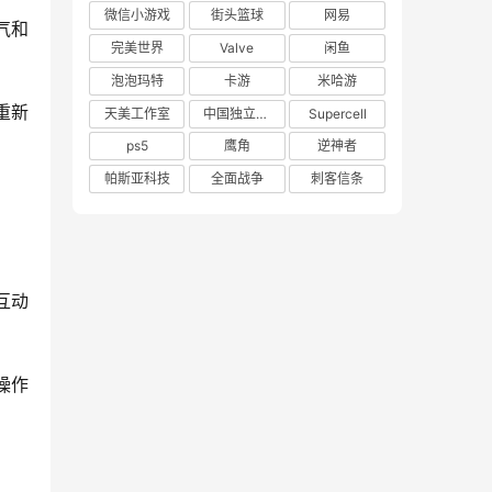
微信小游戏
街头篮球
网易
气和
完美世界
Valve
闲鱼
泡泡玛特
卡游
米哈游
重新
天美工作室
中国独立游戏联盟
Supercell
ps5
鹰角
逆神者
帕斯亚科技
全面战争
刺客信条
互动
操作