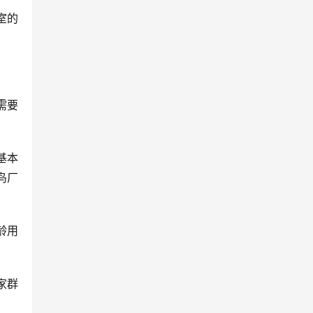
室的
需要
基本
鸟厂
龄用
家群