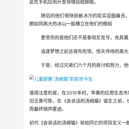
此在手机应用开发领域站稳脚跟。
	随后的他们很快就被冰冷的现实迎面痛击，足球体育应用项目和旅游指南应用项目双双搁浅，发展前景的不明
朗如同高大的冰山一般横立在他们的眼前
	更悲伤的是他们还不是泰坦尼克号，充其
	追逐梦想之前总得先吃饱，惊天伟地的高
	于是，经过兄弟们六个月的商讨和努力，
值得注意的是，在2010年时，苹果的应用生态
旧乏善可陈，在《会说话的汤姆猫》诞生之前，
而最终销声匿迹。
初代《会说话的汤姆猫》就如同它的项目定义一