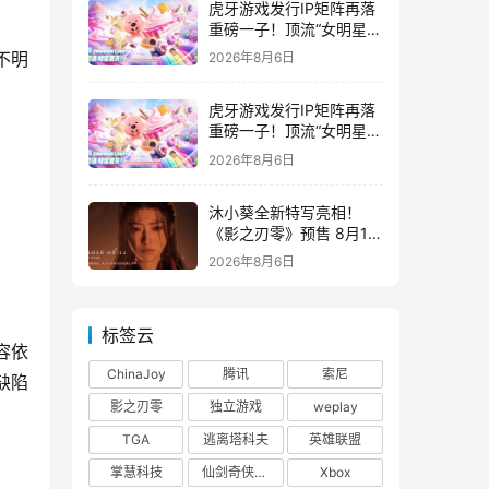
虎牙游戏发行IP矩阵再落
重磅一子！顶流“女明星”
ZANMANG LOOPY 正版
2026年8月6日
3D消除手游《消消奇遇》
惊喜曝光
虎牙游戏发行IP矩阵再落
重磅一子！顶流“女明星”
ZANMANG LOOPY 正版
2026年8月6日
3D消除手游《消消奇遇》
惊喜曝光
沐小葵全新特写亮相！
《影之刃零》预售 8月12
日开启
2026年8月6日
标签云
容依
ChinaJoy
腾讯
索尼
缺陷
影之刃零
独立游戏
weplay
TGA
逃离塔科夫
英雄联盟
掌慧科技
仙剑奇侠传四
Xbox