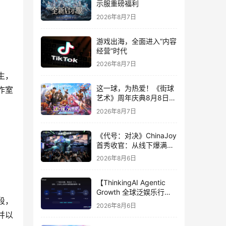
示服重磅福利
2026年8月7日
游戏出海，全面进入“内容
经营”时代
2026年8月7日
这一球，为热爱！《街球
作室
艺术》周年庆典8月8日正
式上线，多重福利与全新
2026年8月7日
内容同步开启
《代号：对决》ChinaJoy
首秀收官：从线下爆满看
见玩家的真实期待
2026年8月6日
【ThinkingAI Agentic
Growth 全球泛娱乐行业
峰会】Agent 时代，人到
2026年8月6日
底负责什么
并以