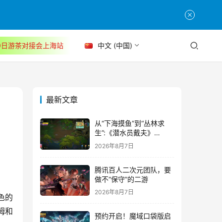
30日游茶对接会上海站
中文 (中国)
最新文章
从“下海摸鱼”到“丛林求
生”:《潜水员戴夫》
DLC《丛林》移动端定档
2026年8月7日
8月14日
腾讯百人二次元团队，要
做不“保守”的二游
2026年8月7日
姆和
预约开启！魔域口袋版启