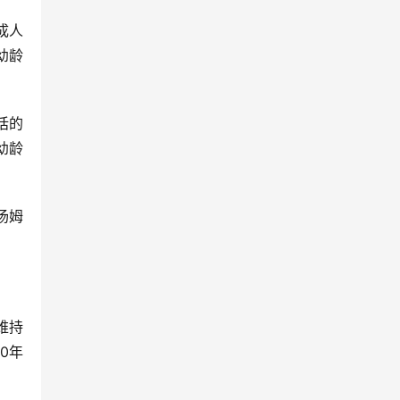
成人
幼龄
话的
幼龄
汤姆
维持
0年