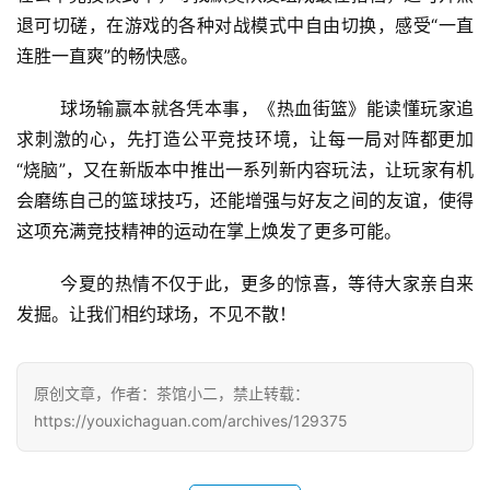
文
退可切磋，在游戏的各种对战模式中自由切换，感受“一直
(
中
连胜一直爽”的畅快感。
国
)
	球场输赢本就各凭本事，《热血街篮》能读懂玩家追
求刺激的心，先打造公平竞技环境，让每一局对阵都更加
“烧脑”，又在新版本中推出一系列新内容玩法，让玩家有机
会磨练自己的篮球技巧，还能增强与好友之间的友谊，使得
这项充满竞技精神的运动在掌上焕发了更多可能。
	今夏的热情不仅于此，更多的惊喜，等待大家亲自来
发掘。让我们相约球场，不见不散！
原创文章，作者：茶馆小二，禁止转载：
https://youxichaguan.com/archives/129375