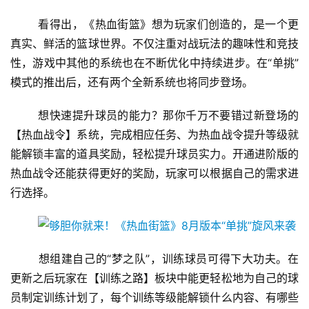
业
	看得出，《热血街篮》想为玩家们创造的，是一个更
界
真实、鲜活的篮球世界。不仅注重对战玩法的趣味性和竞技
性，游戏中其他的系统也在不断优化中持续进步。在“单挑”
手
模式的推出后，还有两个全新系统也将同步登场。
机
游
	想快速提升球员的能力？那你千万不要错过新登场的
戏
【热血战令】系统，完成相应任务、为热血战令提升等级就
能解锁丰富的道具奖励，轻松提升球员实力。开通进阶版的
单
机
热血战令还能获得更好的奖励，玩家可以根据自己的需求进
游
行选择。
戏
休
	想组建自己的“梦之队”，训练球员可得下大功夫。在
闲
游
更新之后玩家在【训练之路】板块中能更轻松地为自己的球
戏
员制定训练计划了，每个训练等级能解锁什么内容、有哪些