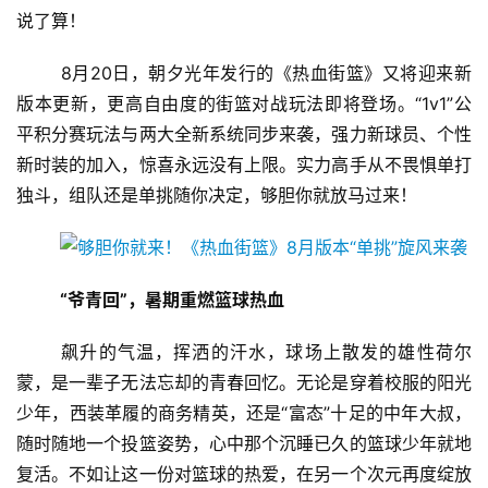
说了算！
	8月20日，朝夕光年发行的《热血街篮》又将迎来新
版本更新，更高自由度的街篮对战玩法即将登场。“1v1”公
平积分赛玩法与两大全新系统同步来袭，强力新球员、个性
新时装的加入，惊喜永远没有上限。实力高手从不畏惧单打
独斗，组队还是单挑随你决定，够胆你就放马过来！
“爷青回”，暑期重燃篮球热血
	飙升的气温，挥洒的汗水，球场上散发的雄性荷尔
蒙，是一辈子无法忘却的青春回忆。无论是穿着校服的阳光
少年，西装革履的商务精英，还是“富态”十足的中年大叔，
随时随地一个投篮姿势，心中那个沉睡已久的篮球少年就地
复活。不如让这一份对篮球的热爱，在另一个次元再度绽放