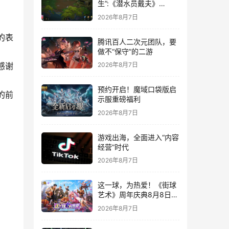
生”:《潜水员戴夫》
DLC《丛林》移动端定档
2026年8月7日
8月14日
的表
腾讯百人二次元团队，要
做不“保守”的二游
感谢
2026年8月7日
预约开启！魔域口袋版启
的前
示服重磅福利
2026年8月7日
游戏出海，全面进入“内容
经营”时代
2026年8月7日
这一球，为热爱！《街球
艺术》周年庆典8月8日正
式上线，多重福利与全新
2026年8月7日
内容同步开启