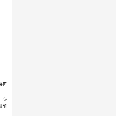
接再
、心
目前