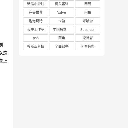
微信小游戏
街头篮球
网易
完美世界
Valve
闲鱼
泡泡玛特
卡游
米哈游
天美工作室
中国独立游戏联盟
Supercell
ps5
鹰角
逆神者
制，
帕斯亚科技
全面战争
刺客信条
以这
送上