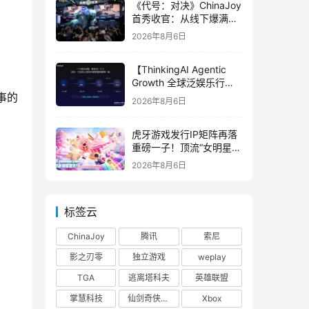
《代号：对决》ChinaJoy
首秀收官：从线下爆满看
见玩家的真实期待
2026年8月6日
【ThinkingAI Agentic
Growth 全球泛娱乐行业
峰会】Agent 时代，人到
事的
2026年8月6日
底负责什么
虎牙游戏发行IP矩阵再落
重磅一子！顶流“女明星”
ZANMANG LOOPY 正版
2026年8月6日
3D消除手游《消消奇遇》
惊喜曝光
标签云
ChinaJoy
腾讯
索尼
影之刃零
独立游戏
weplay
TGA
逃离塔科夫
英雄联盟
掌慧科技
仙剑奇侠传四
Xbox