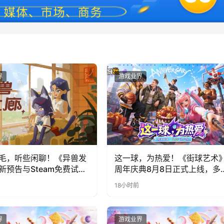
界
游戏业界
毛，听些闲聊！《异兽发
这一球，为热爱！《街球艺术
新预告与Steam免费试玩
周年庆典8月8日正式上线，多
福利与全新内容同步开启
18小时前
界
游戏业界