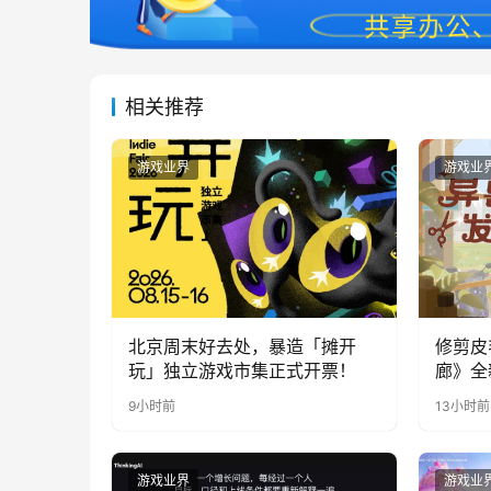
相关推荐
游戏业界
游戏业
北京周末好去处，暴造「摊开
修剪皮
玩」独立游戏市集正式开票！
廊》全
公开
9小时前
13小时前
游戏业界
游戏业