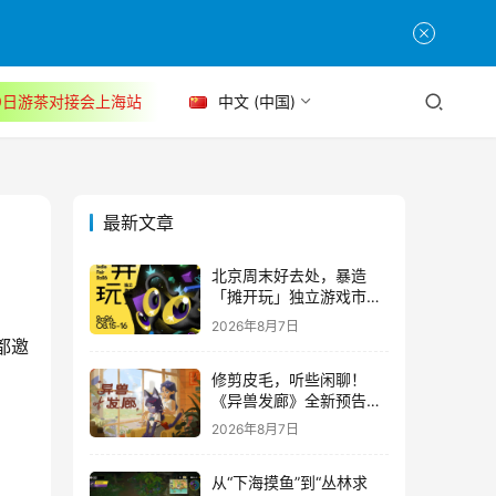
30日游茶对接会上海站
中文 (中国)
最新文章
北京周末好去处，暴造
「摊开玩」独立游戏市集
正式开票！
2026年8月7日
都邀
修剪皮毛，听些闲聊！
《异兽发廊》全新预告与
Steam免费试玩公开
2026年8月7日
从“下海摸鱼”到“丛林求