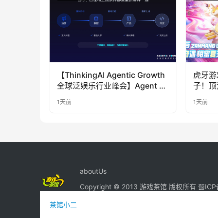
【ThinkingAI Agentic Growth
虎牙游
全球泛娱乐行业峰会】Agent 时
子！顶
代，人到底负责什么
LOO
1天前
1天前
奇遇》
aboutUs
Copyright © 2013 游戏茶馆 版权所有
蜀ICP
茶馆小二