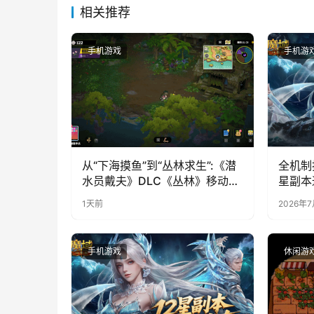
相关推荐
手机游戏
手机游
从“下海摸鱼”到“丛林求生”:《潜
全机制
水员戴夫》DLC《丛林》移动端
星副本
定档8月14日
1天前
2026年
手机游戏
休闲游