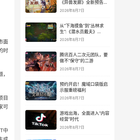
《异兽发廊》全新预告与
Steam免费试玩公开
2026年8月7日
从“下海摸鱼”到“丛林求
生”:《潜水员戴夫》
DLC《丛林》移动端定档
2026年8月7日
是市面
8月14日
的时
腾讯百人二次元团队，要
做不“保守”的二游
2026年8月7日
题，
预约开启！魔域口袋版启
示服重磅福利
项目
2026年8月7日
家可
游戏出海，全面进入“内容
经营”时代
2026年8月7日
T中
生成