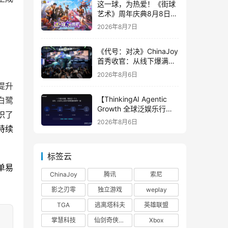
这一球，为热爱！《街球
艺术》周年庆典8月8日正
式上线，多重福利与全新
2026年8月7日
内容同步开启
《代号：对决》ChinaJoy
首秀收官：从线下爆满看
见玩家的真实期待
2026年8月6日
提升
【ThinkingAI Agentic
白鹭
Growth 全球泛娱乐行业
织了
峰会】Agent 时代，人到
2026年8月6日
底负责什么
持续
标签云
单易
ChinaJoy
腾讯
索尼
影之刃零
独立游戏
weplay
TGA
逃离塔科夫
英雄联盟
掌慧科技
仙剑奇侠传四
Xbox