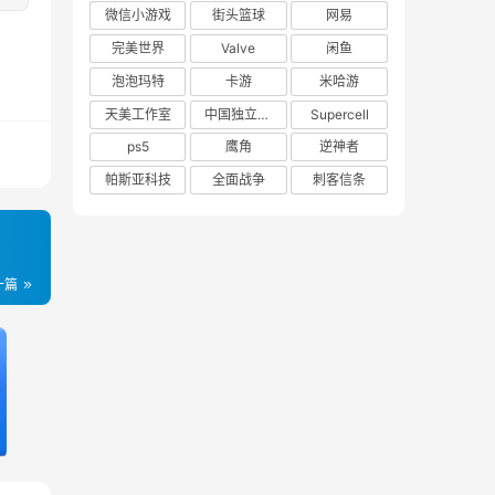
微信小游戏
街头篮球
网易
完美世界
Valve
闲鱼
泡泡玛特
卡游
米哈游
天美工作室
中国独立游戏联盟
Supercell
ps5
鹰角
逆神者
帕斯亚科技
全面战争
刺客信条
一篇