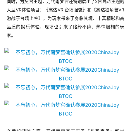
同时，为契合主题，万代南梦宫还特别展出了2台高达主题的
原
创
大型VR体验项目：《高达VR 台场
强
袭》和《高达独角兽VR 
激战于台场上空》，为玩家带来了身临其境、丰富精彩和高
游
品质的娱乐体验，现场也引来了络绎不绝、热情爆棚的玩
戏
家。
业
界
手
机
游
戏
单
机
游
戏