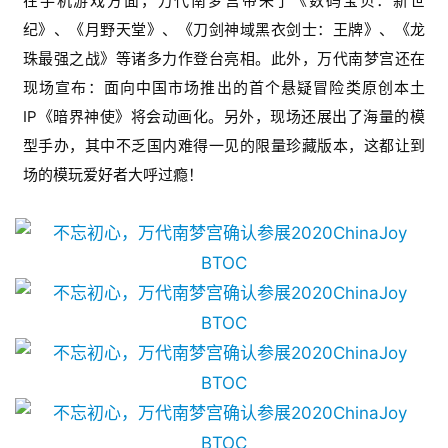
在手机游戏方面，万代南梦宫带来了《数码宝贝：新世
休
纪》、《月野天堂》、《刀剑神域黑衣剑士：王牌》、《龙
闲
珠最强之战》等诸多力作登台亮相。此外，万代南梦宫还在
游
现场宣布：面向中国市场推出的首个悬疑冒险类原创本土
戏
IP《暗界神使》将会动画化。另外，现场还展出了海量的模
2
型手办，其中不乏国内难得一见的限量珍藏版本，这都让到
0
场的模玩爱好者大呼过瘾！
2
5
第
十
三
届
金
茶
奖