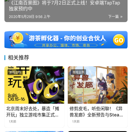
《江南百景图》将于7月2日正式上线！安卓端TapTap
独家预约中
2020年5月29日 9:56 上午
下一篇
相关推荐
游戏业界
游戏业界
北京周末好去处，暴造「摊
修剪皮毛，听些闲聊！《异
开玩」独立游戏市集正式开
兽发廊》全新预告与Steam
票！
免费试玩公开
1天前
1天前