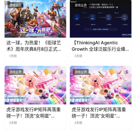
游戏业界
游戏业界
这一球，为热爱！《街球艺
【ThinkingAI Agentic
术》周年庆典8月8日正式上
Growth 全球泛娱乐行业峰
线，多重福利与全新内容同
会】Agent 时代，人到底负
1天前
2天前
步开启
责什么
游戏业界
游戏业界
虎牙游戏发行IP矩阵再落重
虎牙游戏发行IP矩阵再落重
磅一子！顶流“女明星”
磅一子！顶流“女明星”
ZANMANG LOOPY 正版3D
ZANMANG LOOPY 正版3D
2天前
2天前
消除手游《消消奇遇》惊喜
消除手游《消消奇遇》惊喜
曝光
曝光