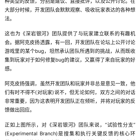
种类型的反馈，分别是建议、直接批评，以及公开讨论。在
大部分时候，开发团队会默默观察、吸收玩家表达的各种想
7
法。
月
这也为《深岩银河》团队提供了与玩家建立联系的有趣机
3
会。据阿克皮扬透露，有一回，开发团队在论坛上公开讨论
0
游戏里的某个bug，坦然承认团队所遇到的挑战，从而既收
日
集到玩家对于如何修复bug的建议，又赢得了来自玩家的好
游
感。
茶
阿克皮扬强调，虽然开发团队和玩家并非总是意见一致，他
对
们有时不得不(对玩家)说不，但无论如何，双方之间的对话
非常重要，因为这表明开发团队正在倾听，并将对玩家的反
接
馈做出回应。
会
上
正如上图所示，对《深岩银河》团队来说，“试验性分支”
(Experimental Branch)是搜集和执行关键反馈的核心环
海