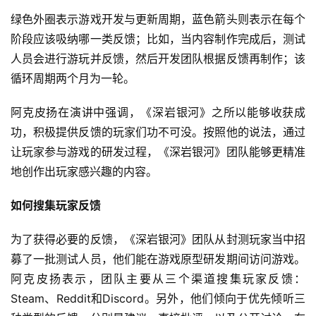
绿色外圈表示游戏开发与更新周期，蓝色箭头则表示在每个
休
闲
阶段应该吸纳哪一类反馈；比如，当内容制作完成后，测试
游
人员会进行游玩并反馈，然后开发团队根据反馈再制作；该
戏
循环周期两个月为一轮。
2
阿克皮扬在演讲中强调，《深岩银河》之所以能够收获成
0
功，积极提供反馈的玩家们功不可没。按照他的说法，通过
2
让玩家参与游戏的研发过程，《深岩银河》团队能够更精准
5
地创作出玩家感兴趣的内容。
第
十
如何搜集玩家反馈
三
届
为了获得必要的反馈，《深岩银河》团队从封测玩家当中招
金
募了一批测试人员，他们能在游戏原型研发期间访问游戏。
茶
奖
阿克皮扬表示，团队主要从三个渠道搜集玩家反馈：
Steam、Reddit和Discord。另外，他们倾向于优先倾听三