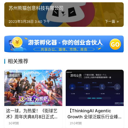
苏州熊猫创意科技有限公司
2023年3月28日 3:40 下午
下一篇
相关推荐
游戏业界
游戏业界
这一球，为热爱！《街球艺
【ThinkingAI Agentic
术》周年庆典8月8日正式上
Growth 全球泛娱乐行业峰
线，多重福利与全新内容同
会】Agent 时代，人到底负
3小时前
21小时前