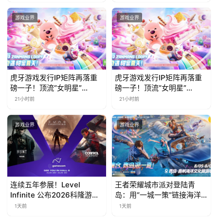
步开启
责什么
游戏业界
游戏业界
虎牙游戏发行IP矩阵再落重
虎牙游戏发行IP矩阵再落重
磅一子！顶流“女明星”
磅一子！顶流“女明星”
ZANMANG LOOPY 正版3D
ZANMANG LOOPY 正版3D
21小时前
21小时前
消除手游《消消奇遇》惊喜
消除手游《消消奇遇》惊喜
曝光
曝光
游戏业界
游戏业界
连续五年参展！Level
王者荣耀城市派对登陆青
Infinite 公布2026科隆游戏
岛：用“一城一策”链接海洋
展产品阵容
场景，以双向奔赴带动夏日
1天前
1天前
文旅