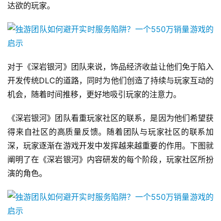
达欲的玩家。
原
创
游
戏
对于《深岩银河》团队来说，饰品经济收益让他们免于陷入
业
开发传统DLC的道路，同时为他们创造了持续与玩家互动的
界
机会，随着时间推移，更好地吸引玩家的注意力。
手
《深岩银河》团队看重玩家社区的联系，是因为他们希望获
机
得来自社区的高质量反馈。随着团队与玩家社区的联系加
游
戏
深，玩家逐渐在游戏开发中发挥越来越重要的作用。下图就
阐明了在《深岩银河》内容研发的每个阶段，玩家社区所扮
单
演的角色。
机
游
戏