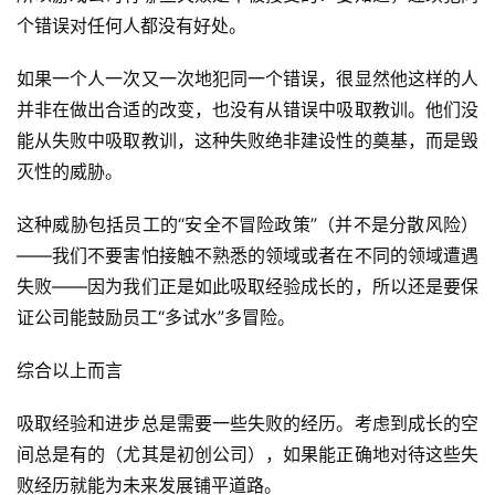
个错误对任何人都没有好处。
游
茶
如果一个人一次又一次地犯同一个错误，很显然他这样的人
并非在做出合适的改变，也没有从错误中吸取教训。他们没
对
能从失败中吸取教训，这种失败绝非建设性的奠基，而是毁
接
灭性的威胁。
会
这种威胁包括员工的“安全不冒险政策”（并不是分散风险）
上
——我们不要害怕接触不熟悉的领域或者在不同的领域遭遇
海
失败——因为我们正是如此吸取经验成长的，所以还是要保
站
证公司能鼓励员工“多试水”多冒险。
综合以上而言
中
吸取经验和进步总是需要一些失败的经历。考虑到成长的空
文
间总是有的（尤其是初创公司），如果能正确地对待这些失
(
中
败经历就能为未来发展铺平道路。