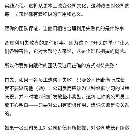
实践流程。这将从更本上改变公司文化，这种改变对公司的
手
每一员来说都有着积极的作用和意义。
机
游
跟你的团队保证，让他们相信合理利用失败真的是件好事
戏
合理利用失败真的是件好事。因为这个“F开头的单词”让人
单
们各种害怕，它对大部分人来说，这是个难以把握的概念。
机
游
所以你要如何跟你的团队保证用正确的方式对待失败？
戏
首先，如果一名员工遭遇了失败，只要公司因此有所成长，
休
就不要惩罚他（她）；公司反而应该为这种经验学习的过程
闲
庆祝，并不时地对他们发放些小奖励，这将让你的公司员工
游
放下心明白——只要对公司有积极作用，遭遇失败是没关系
戏
的。
2
如果一名公司员工对公司价值有所把握，对公司成长有所激
0