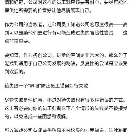
情和好奇，公司对这样的员工就应该要有耐心，要尽可能地
2
提供他所需要的位置好让他尽情展现自己。
5
第
作为公司的当权者，让公司员工知道公司容忍度很高——高
十
到可以鼓励他们去进行有可能造成过失的冒险性尝试——这
三
届
点非常重要。
金
茶
要知道，作为初创公司，进步的空间是非常大的，那么为了
奖
能找到适用于自己公司发展的秘诀，反复性的尝试是应该受
到欢迎的。
给失败一个“界限”防止员工错误对待失败
7
月
尽管失败是件好事，不过对待失败也有很多种错误的方式。
这里有必要向你的员工强调以下几个情形的失败是不被接受
3
的，以免造成一些困惑和误解。
0
所以游戏公司有哪些失败是不被接受的？要知道，连续犯同
日