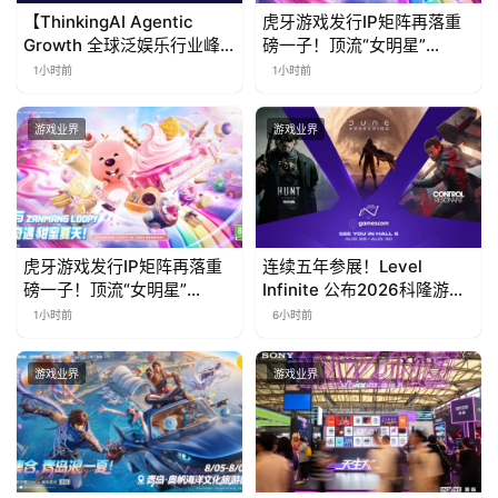
【ThinkingAI Agentic
虎牙游戏发行IP矩阵再落重
Growth 全球泛娱乐行业峰
磅一子！顶流“女明星”
会】Agent 时代，人到底负
ZANMANG LOOPY 正版3D
1小时前
1小时前
责什么
消除手游《消消奇遇》惊喜
曝光
游戏业界
游戏业界
虎牙游戏发行IP矩阵再落重
连续五年参展！Level
磅一子！顶流“女明星”
Infinite 公布2026科隆游戏
ZANMANG LOOPY 正版3D
展产品阵容
1小时前
6小时前
消除手游《消消奇遇》惊喜
曝光
游戏业界
游戏业界