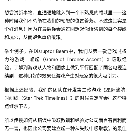
想尝试新事物，直通通地跳入到一个不熟悉的领域里——这
种时候我们不总能在我们的预想的位置着落。不过这其实是
个好消息！因为在最后你会通过回想起你所遇到的每个裂缝
和坑穴，从而避免重蹈覆辙。
首
举个例子，在Disruptor Beam中，我们从第一款游戏《权
页
力的游戏：崛起（Game of Thrones Ascent）》吸取经
验，了解到游戏从人物和图像上做到平行匹配了同名电视连
游
茶
续剧，这种良好的效果让游戏产生对玩家的很大吸引力。
原
创
根据上述经验，我们的团队在开发第二款游戏《星际迷航:
时间线（Star Trek Timelines）》的时候肯定就会把这些特
游
点继承下去。
戏
业
所以传授如何从错误中吸取教训和经验对公司而言有百利而
界
无一害，也因此公司要建立起一种从失败中吸取教训的最佳