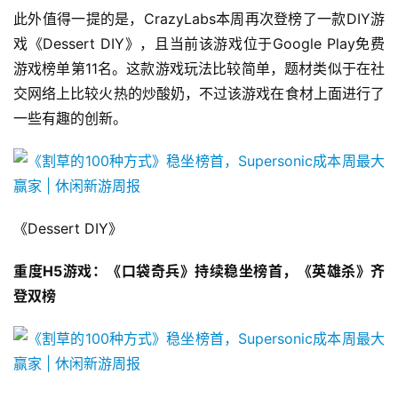
此外值得一提的是，CrazyLabs本周再次登榜了一款DIY游
2
戏《Dessert DIY》，且当前该游戏位于Google Play免费
0
游戏榜单第11名。这款游戏玩法比较简单，题材类似于在社
2
5
交网络上比较火热的炒酸奶，不过该游戏在食材上面进行了
第
一些有趣的创新。
十
三
届
金
茶
《Dessert DIY》
奖
重度H5游戏：《口袋奇兵》持续稳坐榜首，《英雄杀》齐
登双榜
7
月
3