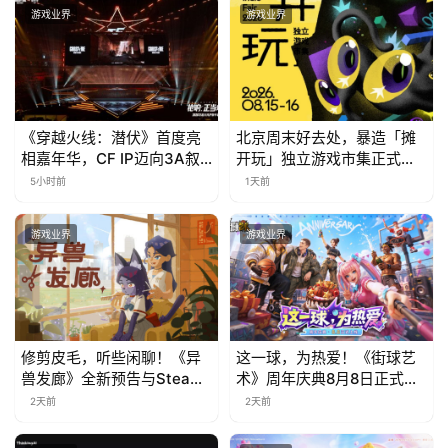
游戏业界
游戏业界
《穿越火线：潜伏》首度亮
北京周末好去处，暴造「摊
相嘉年华，CF IP迈向3A叙
开玩」独立游戏市集正式开
事新高度
票！
5小时前
1天前
游戏业界
游戏业界
修剪皮毛，听些闲聊！《异
这一球，为热爱！《街球艺
兽发廊》全新预告与Steam
术》周年庆典8月8日正式上
免费试玩公开
线，多重福利与全新内容同
2天前
2天前
步开启