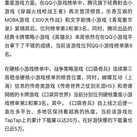
重度游戏方面，在QQ小游戏榜单中，腾讯旗下经典射击小
0
游戏《穿越火线枪战王者》再次登顶榜首，乐奇互娱的
日
MOBA游戏《300大作战》和文字剧情小游戏《青鸾繁华
录》紧随其后，位列榜单第2和第3名。同时，腾讯出品的
游
经典卡牌策略小游戏《英雄杀》本周依然在在QQ小游戏平
茶
台拿下了不错的成绩，当前该游戏位列QQ小游戏榜单第9
对
名。
接
在硬核小游戏榜单中，战争策略游戏《口袋奇兵》连续第三
会
周稳坐硬核小游戏榜单的榜首位置，同时，蝴蝶互动（上
上
海）信息的传奇类游戏《传奇世界之仗剑天涯H5》和奇速
网络的卡牌游戏《口袋异世界》当前分别位列硬核重度小游
海
戏榜单第2和第3名。其中，《口袋奇兵》自上线之后便一
站
直在多平台、多地区保持着超高的热度，当前该游戏在
TapTap上的累计下载量以达20万，在好游快爆的下载量也
已近5万。
中