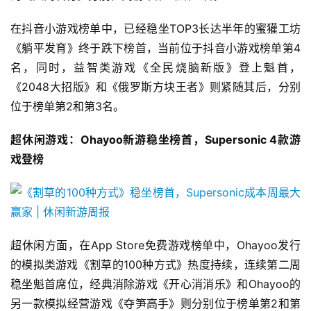
在抖音小游戏榜单中，已经稳坐TOP3长达半年的蜜獾工坊
《躺平发育》终于跌下榜首，当前位于抖音小游戏榜单第4
名，同时，益智类游戏《全民烧脑新版》登上魁首，
《2048大招版》和《俄罗斯方块王者》则紧随其后，分别
位于榜单第2和第3名。
超休闲游戏：Ohayoo新游稳坐榜首，Supersonic 4款游
首
戏登榜
页
游
茶
原
超休闲方面，在App Store免费游戏榜单中，Ohayoo发行
创
的模拟类游戏《割草的100种方式》热度持续，连续第二周
稳坐魁首席位，经典消除游戏《开心消消乐》和Ohayoo的
游
另一款模拟经营游戏《夺笋高手》则分别位于榜单第2和第
戏