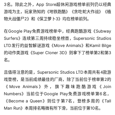
3名。除此之外，App Store超休闲游戏榜单前列仍以经典
业
界
游戏为主，玩家熟知的《地铁跑酷》《贪吃蛇大作战》《植
物大战僵尸2》和《保卫萝卜3》均在榜单前列。
手
机
在Google Play免费游戏榜单中，经典跑酷游戏《Subway 
游
Surfers》连续第三周持续稳坐榜首，Supersonic Studios 
戏
LTD发行的益智解谜游戏《Move Animals》和Kamil Bilge
的动作类游戏《Super Cloner 3D》则拿下了榜单第2和第3
单
名。
机
游
且值得注意的是，Supersonic Studios LTD本周共有4款游
戏
戏登榜，是当前成绩最佳的厂商，除了当前位于榜单第2的
《Move Animals》外，旗下趣味跑酷游戏《Join 
休
Numbers》当前位于Google Play免费游戏榜单第6名，
闲
《Become a Queen》则位于第7名，登榜多周的《Tall 
游
Man Run》本周排名略微有所下滑，当前位于第10名。
戏