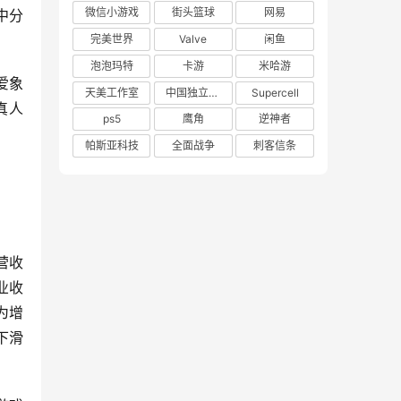
微信小游戏
街头篮球
网易
中分
完美世界
Valve
闲鱼
泡泡玛特
卡游
米哈游
爱象
天美工作室
中国独立游戏联盟
Supercell
真人
ps5
鹰角
逆神者
帕斯亚科技
全面战争
刺客信条
营收
业收
为增
下滑