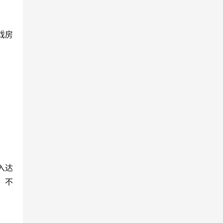
戏房
达 
，不