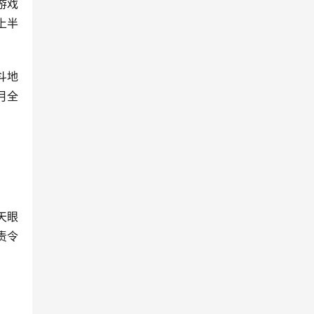
游戏
上半
斗地
月全
天眼
责令