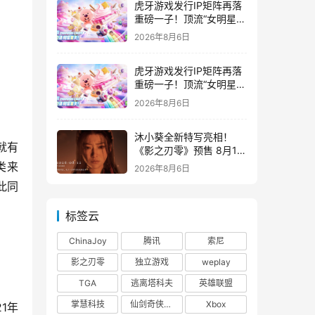
虎牙游戏发行IP矩阵再落
重磅一子！顶流“女明星”
ZANMANG LOOPY 正版
2026年8月6日
3D消除手游《消消奇遇》
惊喜曝光
虎牙游戏发行IP矩阵再落
重磅一子！顶流“女明星”
ZANMANG LOOPY 正版
2026年8月6日
3D消除手游《消消奇遇》
惊喜曝光
沐小葵全新特写亮相！
就有
《影之刃零》预售 8月12
日开启
类来
2026年8月6日
此同
标签云
ChinaJoy
腾讯
索尼
影之刃零
独立游戏
weplay
TGA
逃离塔科夫
英雄联盟
掌慧科技
仙剑奇侠传四
Xbox
1年