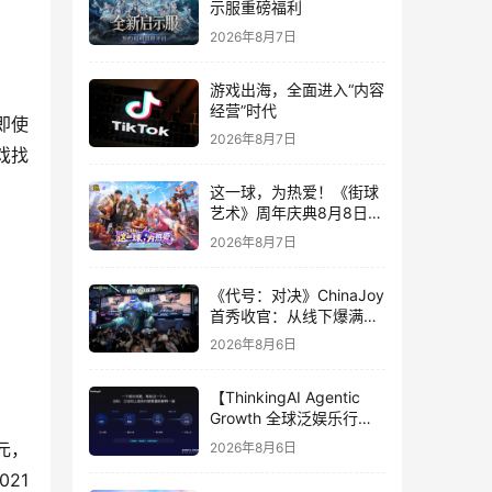
示服重磅福利
2026年8月7日
游戏出海，全面进入“内容
经营”时代
即使
2026年8月7日
戏找
这一球，为热爱！《街球
艺术》周年庆典8月8日正
式上线，多重福利与全新
2026年8月7日
内容同步开启
《代号：对决》ChinaJoy
首秀收官：从线下爆满看
见玩家的真实期待
2026年8月6日
【ThinkingAI Agentic
Growth 全球泛娱乐行业
峰会】Agent 时代，人到
元，
2026年8月6日
底负责什么
21