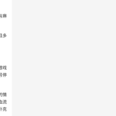
有麻
且多
游戏
号停
的情
血流
扑克