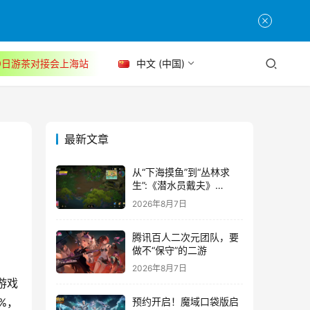
30日游茶对接会上海站
中文 (中国)
最新文章
从“下海摸鱼”到“丛林求
生”:《潜水员戴夫》
DLC《丛林》移动端定档
2026年8月7日
8月14日
腾讯百人二次元团队，要
做不“保守”的二游
2026年8月7日
游戏
%，
预约开启！魔域口袋版启