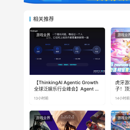
相关推荐
游戏业界
游戏业
【ThinkingAI Agentic Growth
虎牙游
全球泛娱乐行业峰会】Agent 时
子！顶
代，人到底负责什么
LOO
13小时前
14小时前
奇遇》
游戏业界
游戏业