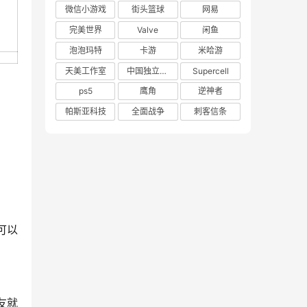
微信小游戏
街头篮球
网易
完美世界
Valve
闲鱼
泡泡玛特
卡游
米哈游
天美工作室
中国独立游戏联盟
Supercell
ps5
鹰角
逆神者
帕斯亚科技
全面战争
刺客信条
可以
友就