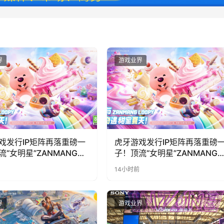
界
游戏业界
戏发行IP矩阵再落重磅一
虎牙游戏发行IP矩阵再落重磅
流“女明星”ZANMANG
子！顶流“女明星”ZANMANG
PY 正版3D消除手游《消消
LOOPY 正版3D消除手游《消
14小时前
惊喜曝光
奇遇》惊喜曝光
界
游戏业界