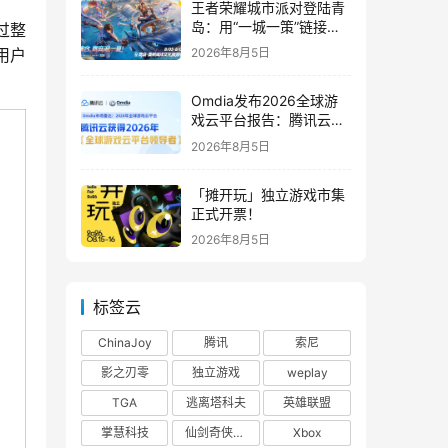
王者荣耀城市派对登陆青
岛：用“一城一策”链接海
过整
洋场景，以双向奔赴带动
2026年8月5日
用户
夏日文旅
Omdia发布2026全球游
戏云平台报告：腾讯云连
续两年入选“领导者”象限
2026年8月5日
「摊开玩」独立游戏市集
正式开票！
2026年8月5日
标签云
ChinaJoy
腾讯
索尼
影之刃零
独立游戏
weplay
TGA
逃离塔科夫
英雄联盟
掌慧科技
仙剑奇侠传四
Xbox