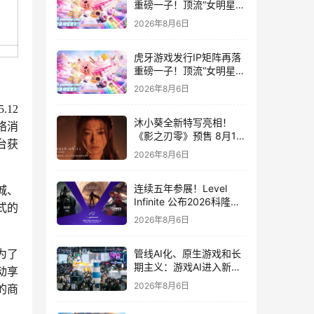
重磅一子！顶流“女明星”
ZANMANG LOOPY 正版
2026年8月6日
3D消除手游《消消奇遇》
惊喜曝光
虎牙游戏发行IP矩阵再落
重磅一子！顶流“女明星”
ZANMANG LOOPY 正版
2026年8月6日
3D消除手游《消消奇遇》
5.12
惊喜曝光
沐小葵全新特写亮相！
络消
《影之刃零》预售 8月12
台获
日开启
2026年8月6日
连续五年参展！Level
城、
Infinite 公布2026科隆游
式的
戏展产品阵容
2026年8月6日
管线AI化、原生游戏和长
为了
期主义：游戏AI进入新共
动享
识时代
2026年8月6日
的商