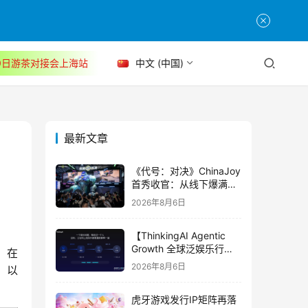
30日游茶对接会上海站
中文 (中国)
最新文章
《代号：对决》ChinaJoy
首秀收官：从线下爆满看
见玩家的真实期待
2026年8月6日
【ThinkingAI Agentic
Growth 全球泛娱乐行业
，在
峰会】Agent 时代，人到
2026年8月6日
，以
底负责什么
虎牙游戏发行IP矩阵再落