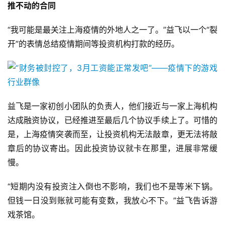
戏
推不动的合同
业
界
“我可能是最关注上海疫情的外地人之一了。”益飞以一个“裂
开”的表情总结疫情期间等投资机构打款的经历。
手
机
游
戏
益飞是一家初创小团队的负责人，他们接近与一家上海机构
单
达成融资协议，已经推进至最后几个协议手续上了。可惜的
机
是，上海疫情突袭而至，让投资机构无法敲章，更无法将敲
游
章后的协议寄出。因此投资协议就卡在那里，进展非常缓
戏
慢。
休
“短期内没有投资注入倒也不影响，我们也不是等米下锅。
闲
但钱一日没到账就可能有变数，我放心不下。”益飞告诉游
游
戏茶馆。
戏