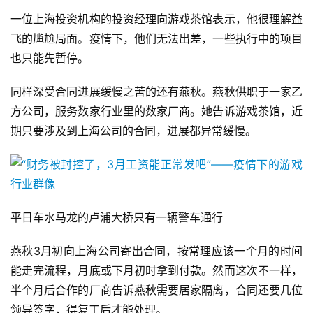
一位上海投资机构的投资经理向游戏茶馆表示，他很理解益
2
飞的尴尬局面。疫情下，他们无法出差，一些执行中的项目
0
也只能先暂停。
2
5
同样深受合同进展缓慢之苦的还有燕秋。燕秋供职于一家乙
第
十
方公司，服务数家行业里的数家厂商。她告诉游戏茶馆，近
三
期只要涉及到上海公司的合同，进展都异常缓慢。
届
金
茶
奖
平日车水马龙的卢浦大桥只有一辆警车通行
燕秋3月初向上海公司寄出合同，按常理应该一个月的时间
7
能走完流程，月底或下月初时拿到付款。然而这次不一样，
月
半个月后合作的厂商告诉燕秋需要居家隔离，合同还要几位
3
领导签字，得复工后才能处理。