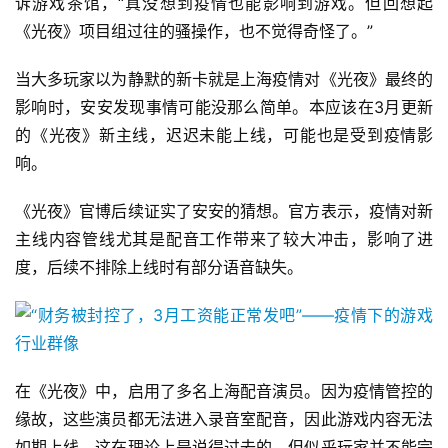
诉游戏茶馆，“真没想到疫情也能影响到游戏。但回想起
文
《光夜》项目组过往的骚操作，也不觉得奇怪了。”
(
中
当大多玩家以为静默的新卡就是上海疫情对《光夜》最终的
国
)
影响时，安安发现事情可能没那么简单。本应该在3月更新
的《光夜》新主线，迟迟未能上线，可能也是受到疫情影
响。
《光夜》官博后续证实了安安的猜想。官方表示，疫情对新
主线内容管线尤其是配音工作带来了较大冲击，影响了进
度，后续不排除上线时有部分语音缺失。
在《光夜》中，启用了多名上海配音演员。因为疫情管控的
缘故，这些演员都无法进入录音室配音，因此游戏内容无法
如期上线。这在理论上是说得过去的，但似乎玩家并不能完