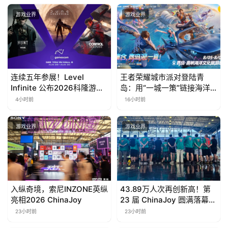
游戏业界
游戏业界
连续五年参展！Level
王者荣耀城市派对登陆青
Infinite 公布2026科隆游戏
岛：用“一城一策”链接海洋
展产品阵容
场景，以双向奔赴带动夏日
4小时前
16小时前
文旅
游戏业界
游戏业界
入纵奇境，索尼INZONE英纵
43.89万人次再创新高！第
亮相2026 ChinaJoy
23 届 ChinaJoy 圆满落幕：
感谢有你，共赴这场“与 AI
23小时前
23小时前
同游”的盛夏之约