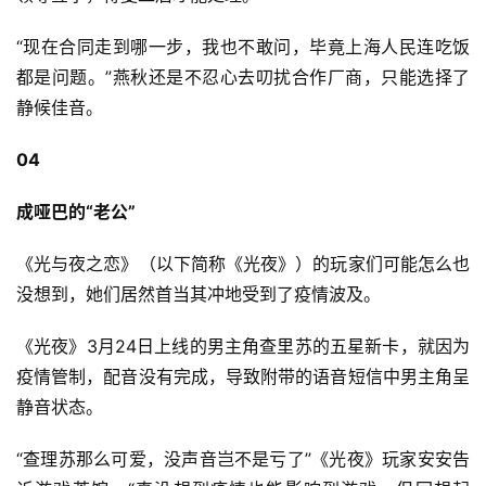
0
“现在合同走到哪一步，我也不敢问，毕竟上海人民连吃饭
日
都是问题。”燕秋还是不忍心去叨扰合作厂商，只能选择了
静候佳音。
游
茶
04
对
成哑巴的“老公”
接
《光与夜之恋》（以下简称《光夜》）的玩家们可能怎么也
会
没想到，她们居然首当其冲地受到了疫情波及。
上
海
《光夜》3月24日上线的男主角查里苏的五星新卡，就因为
疫情管制，配音没有完成，导致附带的语音短信中男主角呈
站
静音状态。
“查理苏那么可爱，没声音岂不是亏了”《光夜》玩家安安告
中