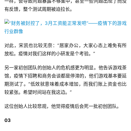
一样，会导致问题暴露不够集中，甚至一些问题出现了而没
有反馈，整个测试周期被迫拉长。
对此，宋凯也比较无奈：“居家办公，大家心态上难免有所
放松。疫情对我们这样的小研发是个考验。”
首
另一家初创团队的创始人的危机感更为明显。他告诉游戏茶
页
馆，疫情下招聘和商务会谈都是停滞的，他们游戏基本要延
期测试了。“低效就意味着成本增加，而我们账上资金也比
游
较紧张。希望时间站在我这边。”
茶
原
这位创始人比较悲观，他觉得疫情后会死一批初创团队。
创
03
游