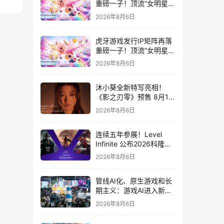
重磅一子！顶流“女明星”
ZANMANG LOOPY 正版
2026年8月6日
3D消除手游《消消奇遇》
惊喜曝光
虎牙游戏发行IP矩阵再落
重磅一子！顶流“女明星”
ZANMANG LOOPY 正版
2026年8月6日
3D消除手游《消消奇遇》
惊喜曝光
沐小葵全新特写亮相！
《影之刃零》预售 8月12
日开启
2026年8月6日
连续五年参展！Level
Infinite 公布2026科隆游
戏展产品阵容
2026年8月6日
管线AI化、原生游戏和长
期主义：游戏AI进入新共
识时代
2026年8月6日