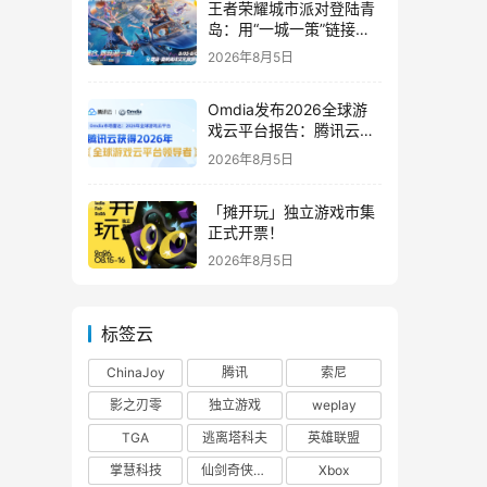
王者荣耀城市派对登陆青
岛：用“一城一策”链接海
洋场景，以双向奔赴带动
2026年8月5日
夏日文旅
Omdia发布2026全球游
戏云平台报告：腾讯云连
续两年入选“领导者”象限
2026年8月5日
「摊开玩」独立游戏市集
正式开票！
2026年8月5日
标签云
ChinaJoy
腾讯
索尼
影之刃零
独立游戏
weplay
TGA
逃离塔科夫
英雄联盟
掌慧科技
仙剑奇侠传四
Xbox