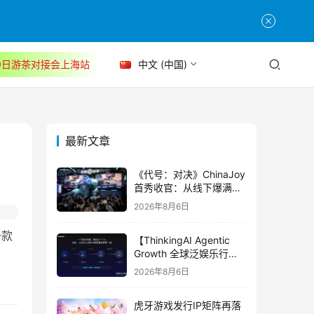
30日游茶对接会上海站
中文 (中国)
最新文章
《代号：对决》ChinaJoy
首秀收官：从线下爆满看
见玩家的真实期待
2026年8月6日
一款
【ThinkingAI Agentic
Growth 全球泛娱乐行业
峰会】Agent 时代，人到
2026年8月6日
底负责什么
虎牙游戏发行IP矩阵再落