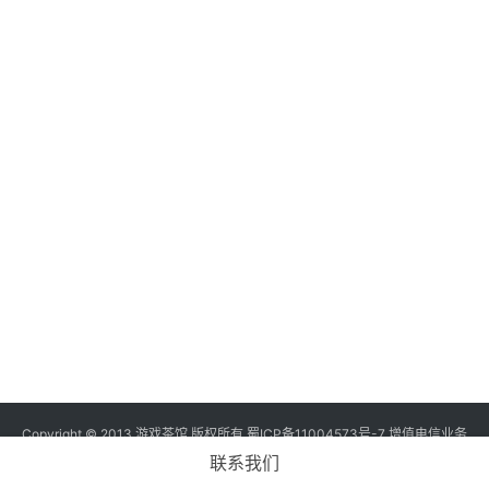
三
届
金
茶
奖
7
月
3
0
日
游
Copyright © 2013 游戏茶馆 版权所有
蜀ICP备11004573号-7
增值电信业务
经营许可证 川B2-20170060号
茶
联系我们