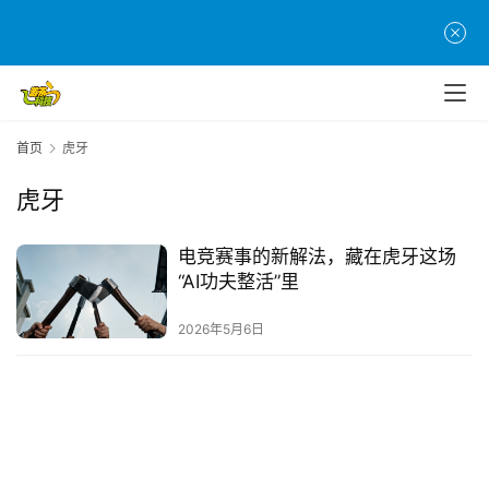
戏
单
机
游
首页
虎牙
戏
虎牙
休
闲
电竞赛事的新解法，藏在虎牙这场
游
“AI功夫整活”里
戏
2026年5月6日
2
0
2
5
第
十