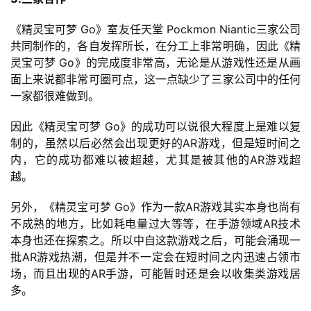
月
《精灵宝可梦 Go》室友任天堂 Pockmon Niantic三家公司
3
共同制作的，各自发挥所长，在分工上非常明确，因此《精
0
灵宝可梦 Go》的完成度非常高，无论是从游戏性还是从画
面上来说都非常可圈可点，这一点缺少了三家公司中的任何
日
一家都很难做到。
游
因此《精灵宝可梦 Go》的成功可以说很大程度上是难以复
茶
制的，虽然以后必然会出现更好的AR游戏，但是短时间之
内，它的成功都难以被超越，尤其是被其他的AR游戏超
对
越。
接
另外，《精灵宝可梦 Go》作为一款AR游戏其实本身也尚有
会
不成熟的地方，比如耗电量过大等等，在手游领域AR技术
上
本身也还在探索之。所以中自这款游戏之后，可能会涌现一
批AR游戏热潮，但是并不一定会在短时间之内迅速占领市
海
场，而且出现的AR手游，可能暂时还是会以收集类游戏居
站
多。