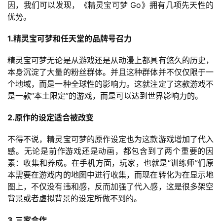
因，我们可以发现，《精灵宝可梦 Go》拥有几项先天性的
游
优势。
戏
1.精灵宝可梦和任天堂的品牌号召力
2
0
精灵宝可梦无论是从游戏还是从动漫上都具有悠久的历史，
2
本身沉淀了大量的粉丝群体。并且这种群体并不仅仅限于一
5
个地域，而是一种全球性的影响力。这就注定了这款游戏不
第
是一款“本土限定”的游戏，而是可以达到世界影响力的。
十
2.原作的设定适合被改变
三
届
不得不说，精灵宝可梦的原作设定也为这款游戏增加了代入
金
感。无论是前作游戏还是动画，都包含到了两个重要的因
茶
素：收集和养成。在手机方面，玩家，也就是“训练师”们原
奖
本需要在游戏内的地图中进行收集，而现在转化为在显示地
图上，不仅没有违和感，反而加强了代入感，这是很多架空
背景或者虚拟背景的设定所做不到的。
7
3.三家合作