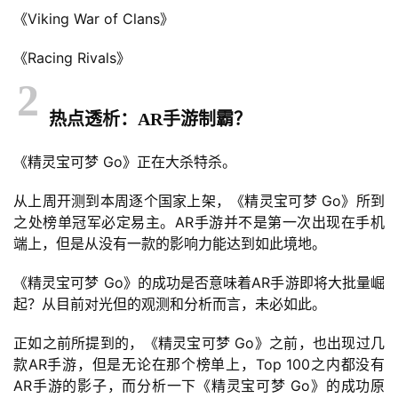
《Viking War of Clans》
游
戏
《Racing Rivals》
业
2
界
热点透析：AR手游制霸？
手
《精灵宝可梦 Go》正在大杀特杀。
机
游
从上周开测到本周逐个国家上架，《精灵宝可梦 Go》所到
戏
之处榜单冠军必定易主。AR手游并不是第一次出现在手机
端上，但是从没有一款的影响力能达到如此境地。
单
机
《精灵宝可梦 Go》的成功是否意味着AR手游即将大批量崛
游
起？从目前对光但的观测和分析而言，未必如此。
戏
正如之前所提到的，《精灵宝可梦 Go》之前，也出现过几
款AR手游，但是无论在那个榜单上，Top 100之内都没有
休
AR手游的影子，而分析一下《精灵宝可梦 Go》的成功原
闲