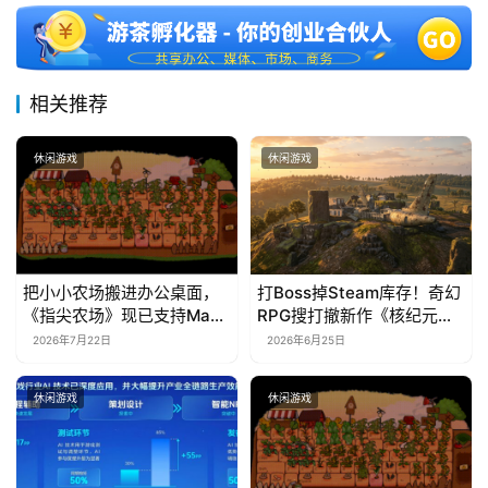
相关推荐
休闲游戏
休闲游戏
把小小农场搬进办公桌面，
打Boss掉Steam库存！奇幻
《指尖农场》现已支持Mac
RPG搜打撤新作《核纪元》
系统！
正式上线Steam：武器属性
2026年7月22日
2026年6月25日
全靠手造，暴死全掉光！
休闲游戏
休闲游戏