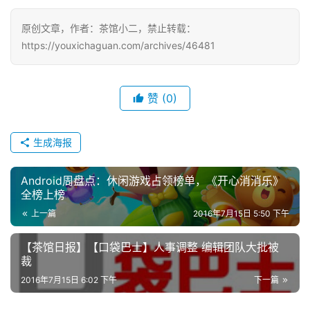
原创文章，作者：茶馆小二，禁止转载：
中
文
https://youxichaguan.com/archives/46481
(
中
国
赞
(0)
)
生成海报
Android周盘点：休闲游戏占领榜单，《开心消消乐》
全榜上榜
上一篇
2016年7月15日 5:50 下午
【茶馆日报】【口袋巴士】人事调整 编辑团队大批被
裁
2016年7月15日 6:02 下午
下一篇